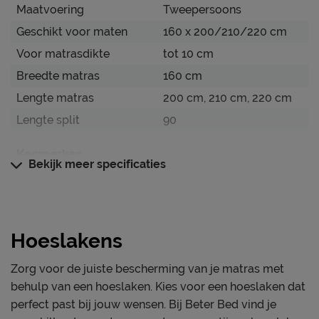
Je nieuwe hoeslaken wil je natuurlijk zo lang mogelijk
Maatvoering
Tweepersoons
mooi én schoon houden. Alle schoonmaakinstructies,
Geschikt voor maten
160 x 200/210/220 cm
evenals de garantie op het hoeslaken, kun je terug
Voor matrasdikte
tot 10 cm
vinden bij de kopjes ‘Onderhoud’ en ‘Goed om te weten’.
Breedte matras
160 cm
Lengte matras
200 cm, 210 cm, 220 cm
Lengte split
90
Kenmerken
Bekijk meer specificaties
Kleur
donkergrijs
Weeftechniek
jersey
Geschikt voor
Splittopper
Hoeslakens
Materiaal
Zorg voor de juiste bescherming van je matras met
Materiaal
katoen/polyester
behulp van een hoeslaken. Kies voor een hoeslaken dat
perfect past bij jouw wensen. Bij Beter Bed vind je
Onderhoud