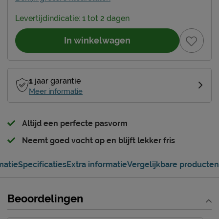
Levertijdindicatie: 1 tot 2 dagen
In winkelwagen
1
jaar garantie
Meer informatie
Altijd een perfecte pasvorm
Neemt goed vocht op en blijft lekker fris
matie
Specificaties
Extra informatie
Vergelijkbare producten
Beoordelingen