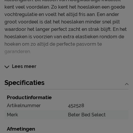
kent veel voordelen. Zo kent het hoeslaken een goede
vochtregulatie en voelt het altijd fris aan. Een ander
groot voordeel is dat het hoeslaken minder snel pilt
waardoor het langer perfect zacht en strak blijft. En het
hoeslaken is voorzien van extra elastieken rondom de
hoeken om zo altijd de perfecte pasvorm te
garanderen.
Dit hoeslaken blinkt uit in
Lees meer
Vertrouwde kwaliteit, verlaagde prijs
Specificaties
Altijd een perfecte pasvorm
Neemt goed vocht op en blijft lekker fris
Productinformatie
Geschikt voor splittopmatrassen met een dikte
Artikelnummer
452528
tot 10 cm
Merk
Beter Bed Select
Afmetingen
Verzorging & Garantie