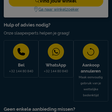
Vind jouw winkel
Ga naar winkelzoeker
Hulp of advies nodig?
Onze slaapexperts helpen je graag!
Bel
WhatsApp
Aankoop
annuleren
+32 144 80 840
+32 144 80 840
Maak eenvoudig
gebruik van je
wettelijke
bedenktijd
Geen enkele aanbieding missen?