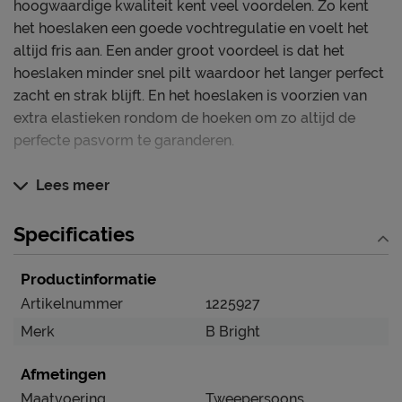
hoogwaardige kwaliteit kent veel voordelen. Zo kent
het hoeslaken een goede vochtregulatie en voelt het
altijd fris aan. Een ander groot voordeel is dat het
hoeslaken minder snel pilt waardoor het langer perfect
zacht en strak blijft. En het hoeslaken is voorzien van
extra elastieken rondom de hoeken om zo altijd de
perfecte pasvorm te garanderen.
Dit hoeslaken blinkt uit in
Lees meer
Wasbaar op maximaal 60 graden voor hygiënisch
schone was
Specificaties
Uitstekende pasvorm dankzij rekbaar jersey én
Productinformatie
extra elastiek in de hoeken
Artikelnummer
1225927
Jersey voelt zacht en soepel aan
Merk
B Bright
Kreukvrij door jersey weeftechniek
Geschikt voor toppers met een hoogte tot 8 cm
Afmetingen
Fris slaapklimaat dankzij ventilerend katoen
Maatvoering
Tweepersoons