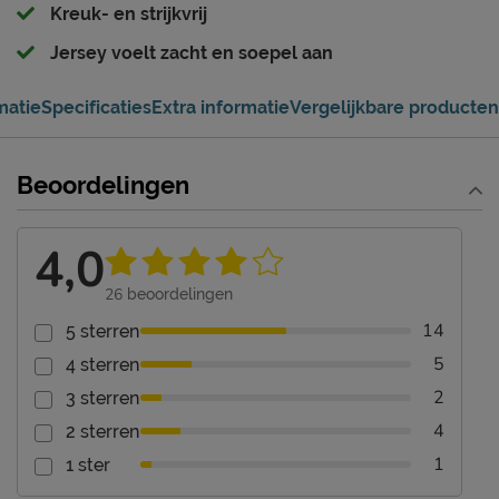
Kreuk- en strijkvrij
Jersey voelt zacht en soepel aan
matie
Specificaties
Extra informatie
Vergelijkbare producten
Beoordelingen
4,0
26
beoordelingen
14
5 sterren
5
4 sterren
2
3 sterren
4
2 sterren
1
1 ster