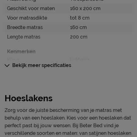
Geschikt voor maten
160 x 200 cm
Verzorging & Garantie
Voor matrasdikte
tot 8 cm
Je nieuwe hoeslaken wil je natuurlijk zo lang mogelijk
mooi én schoon houden. Alle schoonmaakinstructies,
Breedte matras
160 cm
evenals de garantie op het hoeslaken, kun je terug
Lengte matras
200 cm
vinden bij de kopjes ‘Onderhoud’ en ‘Goed om te weten’.
Kenmerken
Kleur
lichtgrijs
Bekijk meer specificaties
Weeftechniek
jersey
Geschikt voor
Topper
Materiaal
Hoeslakens
Materiaal
katoen/elastaan
Zorg voor de juiste bescherming van je matras met
Onderhoud
behulp van een hoeslaken. Kies voor een hoeslaken dat
Wasinstructies
wasbaar tot 60°C
perfect past bij jouw wensen. Bij Beter Bed vind je
verschillende soorten en maten: van satijnen hoeslaken
drogen alleen op lage