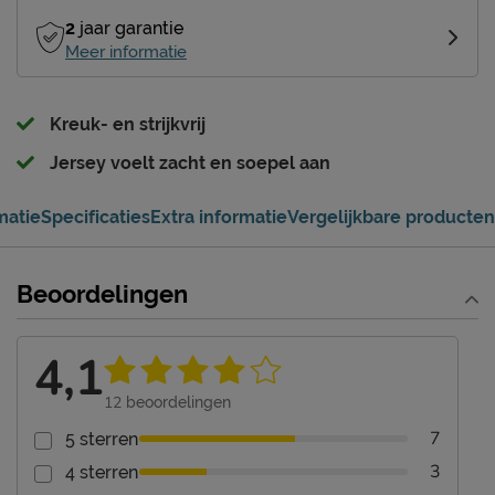
2
jaar garantie
Meer informatie
Kreuk- en strijkvrij
Jersey voelt zacht en soepel aan
matie
Specificaties
Extra informatie
Vergelijkbare producten
Beoordelingen
4,1
12
beoordelingen
7
5 sterren
3
4 sterren