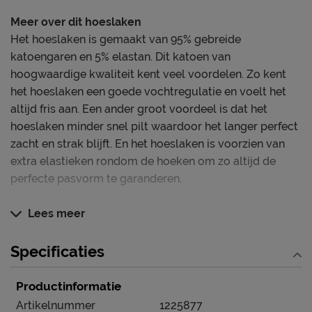
Meer over dit hoeslaken
Het hoeslaken is gemaakt van 95% gebreide
katoengaren en 5% elastan. Dit katoen van
hoogwaardige kwaliteit kent veel voordelen. Zo kent
het hoeslaken een goede vochtregulatie en voelt het
altijd fris aan. Een ander groot voordeel is dat het
hoeslaken minder snel pilt waardoor het langer perfect
zacht en strak blijft. En het hoeslaken is voorzien van
extra elastieken rondom de hoeken om zo altijd de
perfecte pasvorm te garanderen.
Dit hoeslaken blinkt uit in
Lees meer
Wasbaar op maximaal 60 graden voor hygiënisch
schone was
Specificaties
Uitstekende pasvorm dankzij rekbaar jersey én
Productinformatie
extra elastiek in de hoeken
Artikelnummer
1225877
Jersey voelt zacht en soepel aan