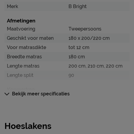
Merk
B Bright
Kreukvrij door jersey weeftechniek
Geschikt voor toppers met een hoogte tot 12 cm
Afmetingen
Fris slaapklimaat dankzij ventilerend katoen
Maatvoering
Tweepersoons
Geschikt voor maten
180 x 200/220 cm
Verzorging & Garantie
Voor matrasdikte
tot 12 cm
Je nieuwe hoeslaken wil je natuurlijk zo lang mogelijk
mooi én schoon houden. Alle schoonmaakinstructies,
Breedte matras
180 cm
evenals de garantie op het hoeslaken, kun je terug
Lengte matras
200 cm, 210 cm, 220 cm
vinden bij de kopjes ‘Onderhoud’ en ‘Goed om te weten’.
Lengte split
90
Kenmerken
Bekijk meer specificaties
Kleur
wit
Weeftechniek
jersey
Geschikt voor
Splittopper
Hoeslakens
Materiaal