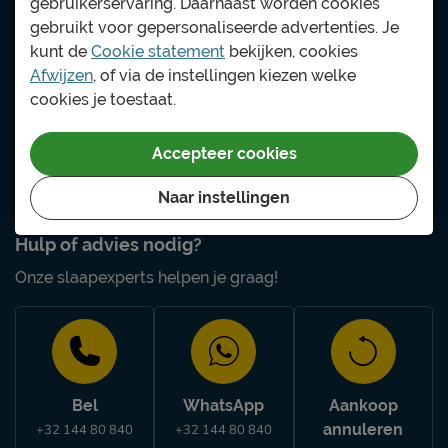
gebruikerservaring. Daarnaast worden cookies
gebruikt voor gepersonaliseerde advertenties. Je
We staan graag voor je klaar, met of zonder
kunt de
Cookie statement
bekijken, cookies
afspraak.
Afwijzen
, of via de instellingen kiezen welke
cookies je toestaat.
Vind jouw winkel
Accepteer cookies
Ga naar winkelzoeker
Naar instellingen
Hulp of advies nodig?
Onze slaapexperts helpen je graag!
Bel
WhatsApp
Aankoop
annuleren
+32 144 80 840
+32 144 80 840