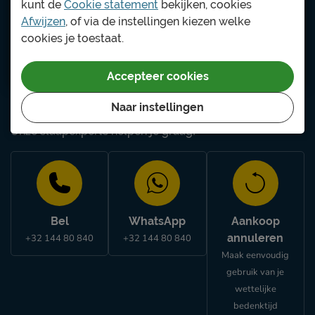
kunt de
Cookie statement
bekijken, cookies
Afwijzen
, of via de instellingen kiezen welke
cookies je toestaat.
Vind jouw winkel
Ga naar winkelzoeker
Accepteer cookies
Naar instellingen
Hulp of advies nodig?
Onze slaapexperts helpen je graag!
Bel
WhatsApp
Aankoop
annuleren
+32 144 80 840
+32 144 80 840
Maak eenvoudig
gebruik van je
wettelijke
bedenktijd