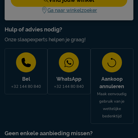
Ga naar winkelzoeker
Hulp of advies nodig?
Onze slaapexperts helpen je graag!
Bel
WhatsApp
Aankoop
annuleren
+32 144 80 840
+32 144 80 840
Maak eenvoudig
gebruik van je
wettelijke
bedenktijd
Geen enkele aanbieding missen?