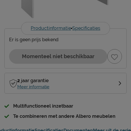
Productinformatie
Specificaties
Er is geen prijs bekend
Momenteel niet beschikbaar
2
jaar garantie
Meer informatie
Multifunctioneel inzetbaar
Te combineren met andere Albero meubelen
oductinformatie
Specificaties
Documenten
Meer uit de serie