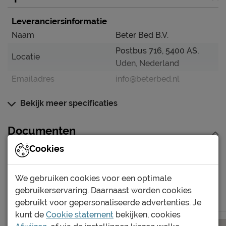
Leveranciersinformatie
Naam
Beter Bed B.V.
Postbus 716, 5400 AS,
Locatie
Uden, Nederland
Emailadres
info@beterbed.nl
Bekijk meer specificaties
Documenten
Cookies
Albero Bureau
We gebruiken cookies voor een optimale
gebruikerservaring. Daarnaast worden cookies
Meer van de serie Albero
gebruikt voor gepersonaliseerde advertenties. Je
kunt de
Cookie statement
bekijken, cookies