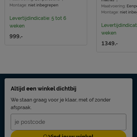
Montage:
niet inbegrepen
Maatvoering:
Eenp
Montage:
niet inb
Levertijdindicatie: 5 tot 6
Levertijdindicat
weken
weken
999.-
1349.-
Altijd een winkel dichtbij
We staan graag voor je klaar, met of zonder
afspraak.
Vind jouw winkel