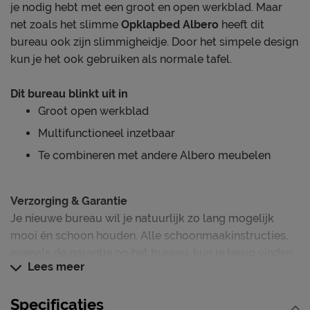
je nodig hebt met een groot en open werkblad. Maar
net zoals het slimme
Opklapbed Albero
heeft dit
bureau ook zijn slimmigheidje. Door het simpele design
kun je het ook gebruiken als normale tafel.
Dit bureau blinkt uit in
Groot open werkblad
Multifunctioneel inzetbaar
Te combineren met andere Albero meubelen
Verzorging & Garantie
Je nieuwe bureau wil je natuurlijk zo lang mogelijk
mooi én schoon houden. Alle schoonmaakinstructies,
evenals de garantie op het bureau, kun je terug vinden
Lees meer
bij het kopje ‘Goed om te weten’.
Specificaties