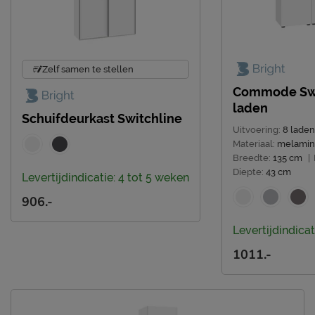
doekje
3 jaar garantie volgens
Garantie
Beter Bed voorwaarden
Montage
niet inbegrepen
Zelf samen te stellen
Commode Swi
Leveranciersinformatie
laden
Schuifdeurkast Switchline
Naam
Beter Bed B.V.
Uitvoering:
8 laden
Postbus 716, 5400 AS,
Materiaal:
melami
Locatie
Breedte:
135 cm
|
Uden, Nederland
Diepte:
43 cm
Levertijdindicatie: 4 tot 5 weken
Emailadres
info@beterbed.nl
906.-
Levertijdindicat
1011.-