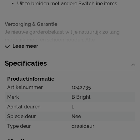
Uit te breiden met andere Switchline items
Verzorging & Garantie
Je nieuwe garderobekast wil je natuurlijk zo lang
mogelijk mooi én schoon houden. Alle
Lees meer
schoonmaakinstructies, evenals de garantie op de
garderobekast, kun je terug vinden bij het kopje ‘Goed
Specificaties
om te weten’.
Productinformatie
Artikelnummer
1042735
Merk
B Bright
Aantal deuren
1
Spiegeldeur
Nee
Type deur
draaideur