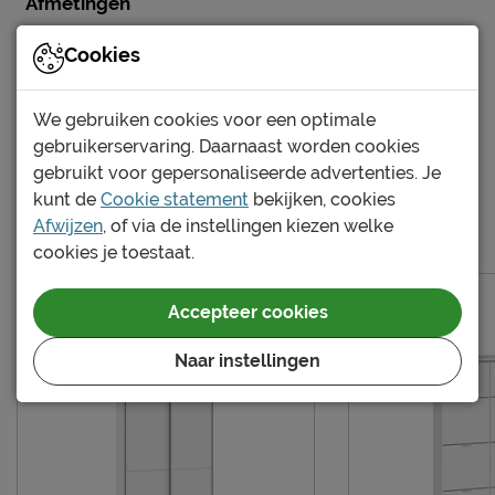
Afmetingen
Breedte
51.6 cm
Cookies
Hoogte
220 cm
Diepte
58,5 cm
We gebruiken cookies voor een optimale
Breedte kastdelen
50
gebruikerservaring. Daarnaast worden cookies
Maat
Bekijk meer specificaties
51.6 x 220 x 58,5 cm
gebruikt voor gepersonaliseerde advertenties. Je
kunt de
Cookie statement
bekijken, cookies
Kenmerken
Afwijzen
, of via de instellingen kiezen welke
Meer van de serie Switchline
cookies je toestaat.
Kleur
premium wit
Kastverdeling per
1 legplank en 1 roede
Accepteer cookies
kastdeel
Naar instellingen
Materiaal
Materiaal
melamine
Goed om te weten
Afnemen met een vochtig
Onderhoud