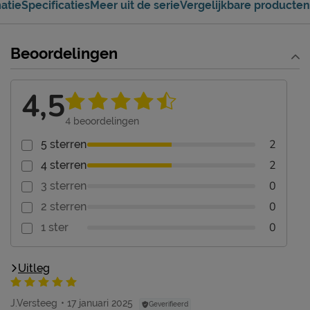
atie
Specificaties
Meer uit de serie
Vergelijkbare producten
Beoordelingen
4,5
4
beoordelingen
2
5 sterren
2
4 sterren
0
3 sterren
0
2 sterren
0
1 ster
Uitleg
J.Versteeg
17 januari 2025
Geverifieerd