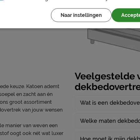
Naar instellingen
Accepte
Veelgestelde 
dekbedovertr
oede keuze. Katoen ademt
soepel en zacht aan én
 ons groot assortiment
Wat is een dekbedove
edovertrek van jouw wensen
Welke maten dekbedov
ale manier van weven een
e stof oogt ook nét wat luxer
Hoe moet ik mijn dek