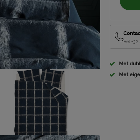
Contac
Bel +32
Met dubb
Met eige