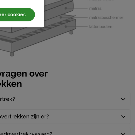
er cookies
vragen over
ekken
rtrek?
ertrekken zijn er?
bedovertrek wassen?