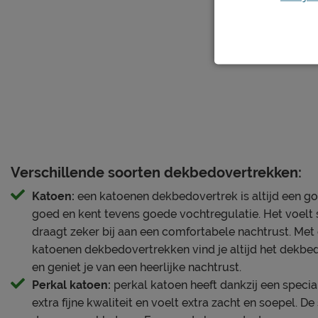
Verschillende soorten dekbedovertrekken:
Katoen:
een katoenen dekbedovertrek is altijd een g
goed en kent tevens goede vochtregulatie. Het voelt 
draagt zeker bij aan een comfortabele nachtrust. Met
katoenen dekbedovertrekken vind je altijd het dekb
en geniet je van een heerlijke nachtrust.
Perkal katoen:
perkal katoen heeft dankzij een speci
extra fijne kwaliteit en voelt extra zacht en soepel. D