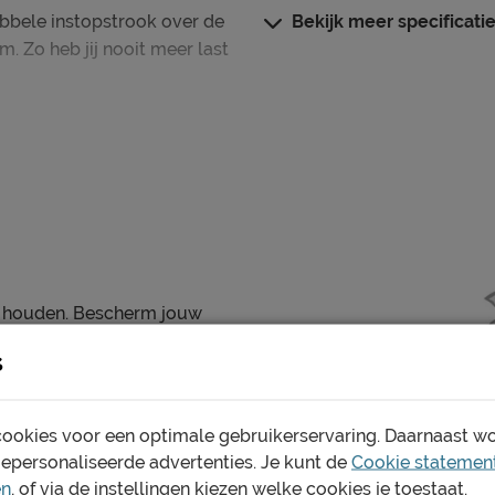
bbele instopstrook over de
Bekijk meer specificati
Stijl
m. Zo heb jij nooit meer last
Dessin
Type instopstrook
is geen probleem net als
rtrek was na was vorm- en
Materiaal
Materiaal
Onderhoud
Wasinstructies
ris houden. Bescherm jouw
Goed om te weten
andaard tweepersoons
s
Garantie
 voor een
eter Bed goed. Wij hebben
k.
ookies voor een optimale gebruikerservaring. Daarnaast w
gepersonaliseerde advertenties. Je kunt de
Cookie statemen
en
, of via de instellingen kiezen welke cookies je toestaat.