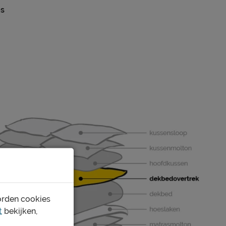
es
ruiten
volwassenen
instopstrook over gehele breedte
katoen
wasbaar tot 40°C
1 jaar volgens CBW voorwaarden
orden cookies
t
bekijken,