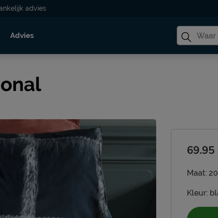
ankelijk advies
Advies
ional
69.95
Maat:
20
Kleur:
b