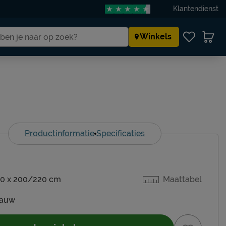
Klantendienst
Winkels
Productinformatie
Specificaties
0 x 200/220 cm
Maattabel
lauw