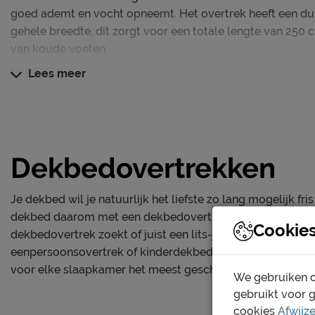
goed ademt en vocht opneemt. Het overtrek heeft een du
gehele breedte, dit zorgt voor een totale lengte van 250 c
van koude voeten.
Lees meer
Was het overtrek op maximaal 60°C. Drogen in de droger 
strijken. Dankzij de hoogwaardige kwaliteit blijft het ove
kleurvast.
Dekbedovertrekken
Je dekbed wil je natuurlijk het liefste zo lang mogelijk f
dekbed daarom met een dekbedovertrek. Of je nu een st
Cookie
dekbedovertrek zoekt of juist een lits-jumeaux. Maar ook
eenpersoonsovertrek of kinderdekbedovertrek zit je bij B
voor elke slaapkamer het meest geschikte dekbedovertre
We gebruiken c
gebruikt voor 
cookies
Afwijz