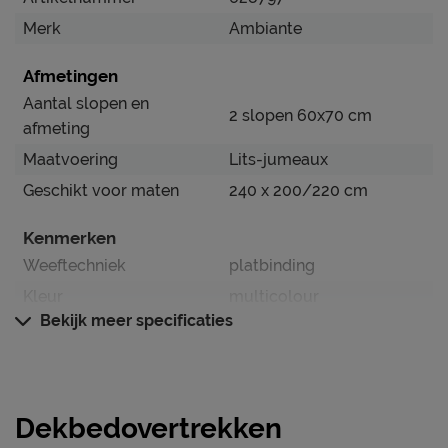
Merk
Ambiante
Afmetingen
Aantal slopen en
2 slopen 60x70 cm
afmeting
Maatvoering
Lits-jumeaux
Geschikt voor maten
240 x 200/220 cm
Kenmerken
Weeftechniek
platbinding
Kleur
multicolour
Bekijk meer specificaties
Dessin
volwassenen
instopstrook over gehele
Type instopstrook
breedte
Dekbedovertrekken
Materiaal