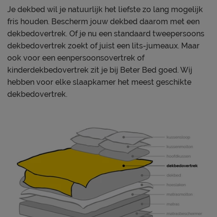
Materiaal
katoen
Je dekbed wil je natuurlijk het liefste zo lang mogelijk
fris houden. Bescherm jouw dekbed daarom met een
Onderhoud
dekbedovertrek. Of je nu een standaard tweepersoons
Wasinstructies
wasbaar tot 40°C
dekbedovertrek zoekt of juist een lits-jumeaux. Maar
ook voor een eenpersoonsovertrek of
Goed om te weten
kinderdekbedovertrek zit je bij Beter Bed goed. Wij
1 jaar volgens CBW
hebben voor elke slaapkamer het meest geschikte
Garantie
voorwaarden
dekbedovertrek.