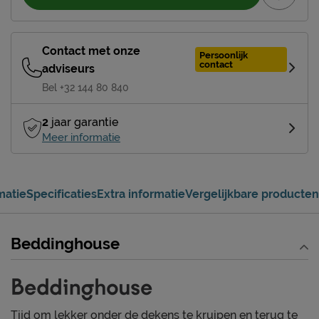
Contact met onze
Persoonlijk
contact
adviseurs
Bel +32 144 80 840
2
jaar garantie
Meer informatie
matie
Specificaties
Extra informatie
Vergelijkbare producten
Beddinghouse
Tijd om lekker onder de dekens te kruipen en terug te