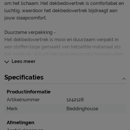
om het lichaam. Het dekbedovertrek is comfortabel en
luchtig, waardoor het dekbedovertrek bijdraagt aan
jouw slaapcomfort.
Duurzame verpakking -
Het dekbedovertrek is mooi en duurzaam verpakt in
een stoffen tasje gemaakt van hetzelfde materiaal als
het overtrek. Je kunt het tasje eenvoudig hergebruiken.
Lees meer
Over Beddinghouse -
Beddinghouse is een Nederlands familiebedrijf dat
Specificaties
gespecialiseerd is in het ontwerpen van trendy en
stijlvol beddengoed. Elk seizoen bieden we een
Productinformatie
uitgebreide collectie dekbedovertrekken in prachtige
Artikelnummer
1242128
kleuren, gemaakt van hoogwaardige materialen.
Merk
Beddinghouse
Ons Assortiment -
Afmetingen
Bij Beddinghouse vind je niet alleen