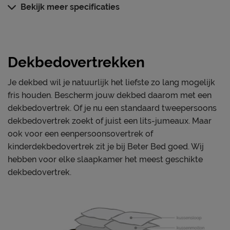
Bekijk meer specificaties
Dessin
volwassenen
instopstrook over gehele
Type instopstrook
breedte
Dekbedovertrekken
Materiaal
Materiaal
katoen
Je dekbed wil je natuurlijk het liefste zo lang mogelijk
fris houden. Bescherm jouw dekbed daarom met een
Onderhoud
dekbedovertrek. Of je nu een standaard tweepersoons
Wasinstructies
wasbaar tot 40°C
dekbedovertrek zoekt of juist een lits-jumeaux. Maar
ook voor een eenpersoonsovertrek of
Goed om te weten
kinderdekbedovertrek zit je bij Beter Bed goed. Wij
1 jaar volgens CBW
hebben voor elke slaapkamer het meest geschikte
Garantie
voorwaarden
dekbedovertrek.