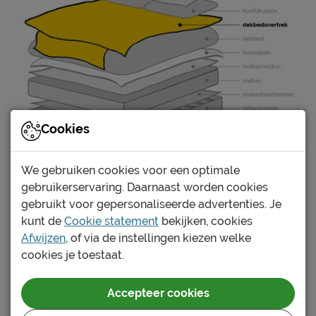
Cookies
We gebruiken cookies voor een optimale
gebruikerservaring. Daarnaast worden cookies
Verschillende soorten dekbedovertrekken:
gebruikt voor gepersonaliseerde advertenties. Je
Katoen:
een katoenen dekbedovertrek is altijd een
kunt de
Cookie statement
bekijken, cookies
goede keuze. Katoen ademt goed en kent tevens
Afwijzen
, of via de instellingen kiezen welke
goede vochtregulatie. Het voelt soepel en zacht
cookies je toestaat.
aan én draagt zeker bij aan een comfortabele
nachtrust. Met ons groot assortiment katoenen
Accepteer cookies
dekbedovertrekken vind je altijd het