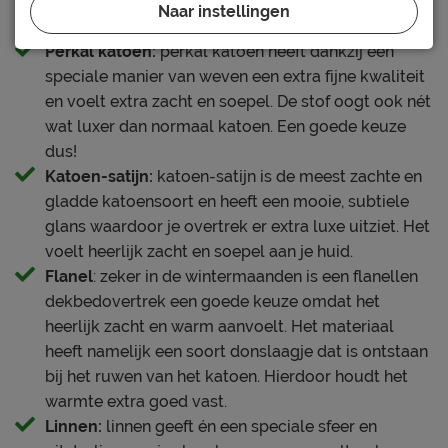
dekbedovertrek van jouw wensen en geniet je van
Naar instellingen
een heerlijke nachtrust.
Perkal katoen:
perkal katoen heeft dankzij een
speciale manier van weven een extra fijne kwaliteit
en voelt extra zacht en soepel. De stof oogt ook nét
wat luxer dan normaal katoen. Een goede keuze
dus!
Katoen-satijn:
katoen-satijn is de meest zachte en
gladde katoensoort en heeft een mooie, subtiele
glans waardoor je overtrek er extra luxe uitziet. Het
voelt heerlijk zacht en soepel aan je huid.
Flanel
: zeker in de wintermaanden is een flanellen
dekbedovertrek een goede keuze omdat het
heerlijk zacht en warm aanvoelt. Het materiaal
heeft namelijk een soort donslaagje dat is ontstaan
bij het ruwen van het katoen. Hierdoor houdt het
warmte extra goed vast.
Linnen:
linnen geeft én een speciale sfeer en