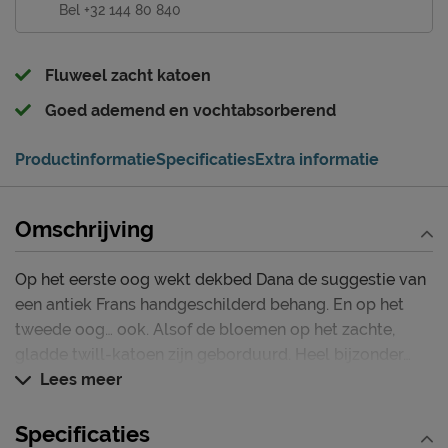
Bel +32 144 80 840
Fluweel zacht katoen
Goed ademend en vochtabsorberend
Productinformatie
Specificaties
Extra informatie
Omschrijving
Op het eerste oog wekt dekbed Dana de suggestie van
een antiek Frans handgeschilderd behang. En op het
tweede oog… ook. Alsof de bloemen op het zachte,
gladde twill-katoen zijn geborduurd. Heel bijzonder…
Lees meer
Specificaties