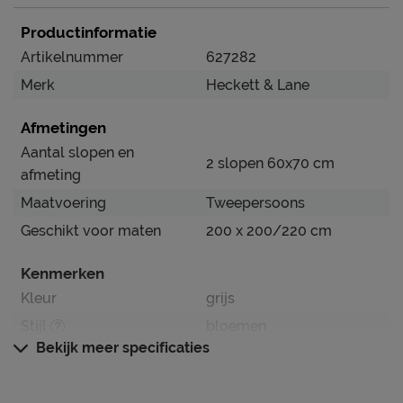
Productinformatie
Artikelnummer
627282
Merk
Heckett & Lane
Afmetingen
Aantal slopen en
2 slopen 60x70 cm
afmeting
Maatvoering
Tweepersoons
Geschikt voor maten
200 x 200/220 cm
Kenmerken
Kleur
grijs
Stijl
bloemen
Bekijk meer specificaties
Dessin
volwassenen
instopstrook over gehele
Type instopstrook