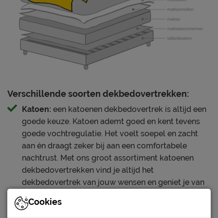
Verschillende soorten dekbedovertrekken:
Katoen:
een katoenen dekbedovertrek is altijd een
goede keuze. Katoen ademt goed en kent tevens
goede vochtregulatie. Het voelt soepel en zacht
aan én draagt zeker bij aan een comfortabele
nachtrust. Met ons groot assortiment katoenen
dekbedovertrekken vind je altijd het
dekbedovertrek van jouw wensen en geniet je van
een heerlijke nachtrust.
Cookies
Perkal katoen:
perkal katoen heeft dankzij een