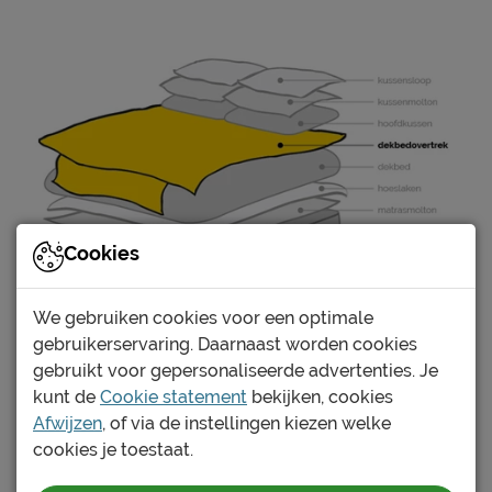
Cookies
We gebruiken cookies voor een optimale
gebruikerservaring. Daarnaast worden cookies
gebruikt voor gepersonaliseerde advertenties. Je
kunt de
Cookie statement
bekijken, cookies
Verschillende soorten dekbedovertrekken:
Afwijzen
, of via de instellingen kiezen welke
Katoen:
een katoenen dekbedovertrek is altijd een
cookies je toestaat.
goede keuze. Katoen ademt goed en kent tevens
goede vochtregulatie. Het voelt soepel en zacht