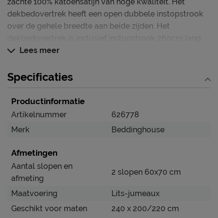
zachte 100% katoensatijn van hoge kwaliteit. Het
dekbedovertrek heeft een open dubbele instopstrook
over de gehele breedte aan beide zijden. Het
dekbedovertrek is inclusief instopstrook 260cm lang.
Lees meer
Specificaties
Productinformatie
Artikelnummer
626778
Merk
Beddinghouse
Afmetingen
Aantal slopen en
2 slopen 60x70 cm
afmeting
Maatvoering
Lits-jumeaux
Geschikt voor maten
240 x 200/220 cm