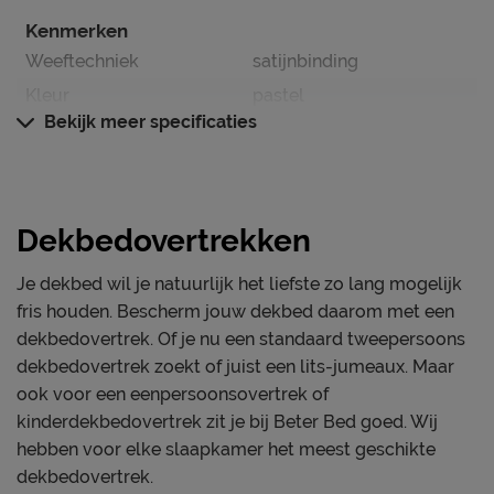
Kenmerken
Weeftechniek
satijnbinding
Kleur
pastel
Bekijk meer specificaties
instopstrook over gehele
Type instopstrook
breedte
Materiaal
Dekbedovertrekken
Materiaal
katoen satijn
Je dekbed wil je natuurlijk het liefste zo lang mogelijk
Onderhoud
fris houden. Bescherm jouw dekbed daarom met een
Wasinstructies
wasbaar tot 40°C
dekbedovertrek. Of je nu een standaard tweepersoons
dekbedovertrek zoekt of juist een lits-jumeaux. Maar
Goed om te weten
ook voor een eenpersoonsovertrek of
1 jaar volgens CBW
Garantie
kinderdekbedovertrek zit je bij Beter Bed goed. Wij
voorwaarden
hebben voor elke slaapkamer het meest geschikte
dekbedovertrek.