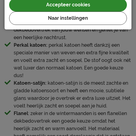
Accepteer cookies
aan én draagt zeker bij aan een comfortabele
nachtrust. Met ons groot assortiment katoenen
Naar instellingen
dekbedovertrekken vind je altijd het
dekbedovertrek van jouw wensen en geniet je van
een heerlijke nachtrust.
Perkal katoen:
perkal katoen heeft dankzij een
speciale manier van weven een extra fijne kwaliteit
en voelt extra zacht en soepel. De stof oogt ook nét
wat luxer dan normaal katoen. Een goede keuze
dus!
Katoen-satijn:
katoen-satijn is de meest zachte en
gladde katoensoort en heeft een mooie, subtiele
glans waardoor je overtrek er extra luxe uitziet. Het
voelt heerlijk zacht en soepel aan je huid.
Flanel
: zeker in de wintermaanden is een flanellen
dekbedovertrek een goede keuze omdat het
heerlijk zacht en warm aanvoelt. Het materiaal