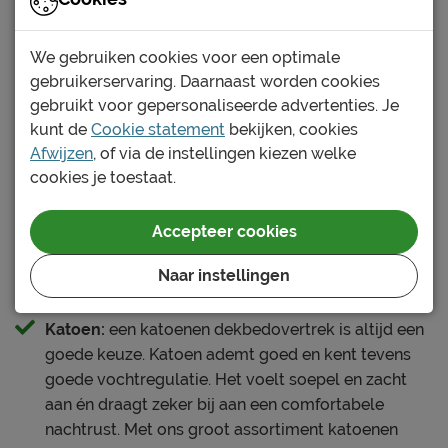
We gebruiken cookies voor een optimale
gebruikerservaring. Daarnaast worden cookies
gebruikt voor gepersonaliseerde advertenties. Je
kunt de
Cookie statement
bekijken, cookies
Afwijzen
, of via de instellingen kiezen welke
cookies je toestaat.
Accepteer cookies
Naar instellingen
Verschillende soorten dekbedovertrekken:
Katoen:
een katoenen dekbedovertrek is altijd een
goede keuze. Katoen ademt goed en kent tevens
goede vochtregulatie. Het voelt soepel en zacht
aan én draagt zeker bij aan een comfortabele
nachtrust. Met ons groot assortiment katoenen