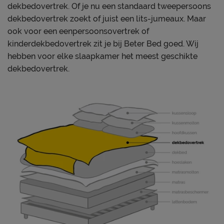
Onderhoud
dekbedovertrek. Of je nu een standaard tweepersoons
Wasinstructies
wasbaar tot 40°C
dekbedovertrek zoekt of juist een lits-jumeaux. Maar
ook voor een eenpersoonsovertrek of
Goed om te weten
kinderdekbedovertrek zit je bij Beter Bed goed. Wij
1 jaar volgens CBW
hebben voor elke slaapkamer het meest geschikte
Garantie
voorwaarden
dekbedovertrek.