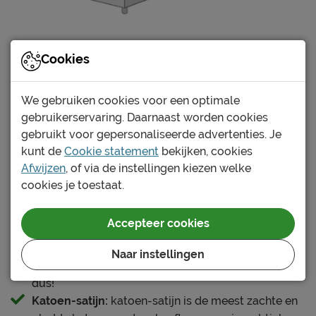
Verschillende soorten dekbedovertrekken:
Cookies
Katoen:
een katoenen dekbedovertrek is altijd een
goede keuze. Katoen ademt goed en kent tevens
We gebruiken cookies voor een optimale
goede vochtregulatie. Het voelt soepel en zacht
gebruikerservaring. Daarnaast worden cookies
aan én draagt zeker bij aan een comfortabele
gebruikt voor gepersonaliseerde advertenties. Je
nachtrust. Met ons groot assortiment katoenen
kunt de
Cookie statement
bekijken, cookies
dekbedovertrekken vind je altijd het
Afwijzen
, of via de instellingen kiezen welke
dekbedovertrek van jouw wensen en geniet je van
cookies je toestaat.
een heerlijke nachtrust.
Perkal katoen:
perkal katoen heeft dankzij een
Accepteer cookies
speciale manier van weven een extra fijne kwaliteit
en voelt extra zacht en soepel. De stof oogt ook nét
Naar instellingen
wat luxer dan normaal katoen. Een goede keuze
dus!
Katoen-satijn:
katoen-satijn is de meest zachte en