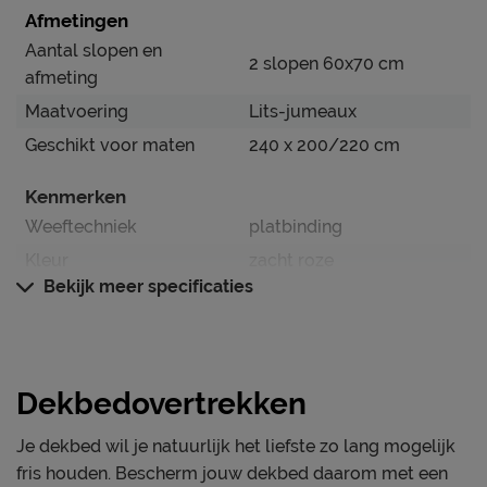
Afmetingen
Aantal slopen en
2 slopen 60x70 cm
afmeting
Maatvoering
Lits-jumeaux
Geschikt voor maten
240 x 200/220 cm
Kenmerken
Weeftechniek
platbinding
Kleur
zacht roze
Bekijk meer specificaties
Dessin
volwassenen
instopstrook over gehele
Type instopstrook
breedte
Dekbedovertrekken
Materiaal
Materiaal
katoen
Je dekbed wil je natuurlijk het liefste zo lang mogelijk
fris houden. Bescherm jouw dekbed daarom met een