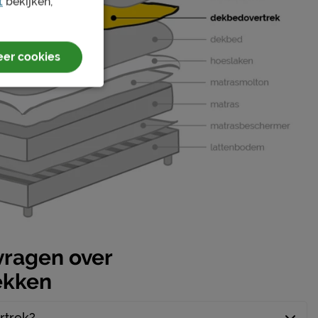
t
bekijken,
2 jaar garantie
Beddinghouse B.V.
er cookies
Vennestraat 8, 2161 LE, Lisse, Nederland
info@beddinghouse.com
vragen over
ekken
rtrek?