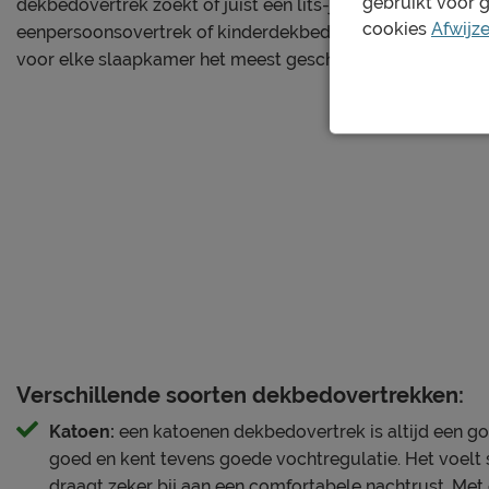
gebruikt voor 
dekbedovertrek zoekt of juist een lits-jumeaux. Maar ook
breedte. Met een totale lengte van 260 cm is het extra l
cookies
Afwijz
eenpersoonsovertrek of kinderdekbedovertrek zit je bij B
matras te stoppen. Geschikt voor dekbedden van 200 cm,
voor elke slaapkamer het meest geschikte dekbedovertre
Dit dekbedovertrek blinkt uit in
Dubbelzijdig dessin met stijlvolle streepcombinatie
100% katoensatijn, 220 TC: zacht, soepel en licht gl
Extra lang ontwerp met dubbele instopstrook over 
Verzorging & Garantie
Je nieuwe dekbedovertrek wil je natuurlijk zo lang moge
Alle schoonmaakinstructies, evenals de garantie op het d
bij de kopjes ‘Onderhoud’ en ‘Goed om te weten’.
Verschillende soorten dekbedovertrekken:
Katoen:
een katoenen dekbedovertrek is altijd een g
goed en kent tevens goede vochtregulatie. Het voelt 
draagt zeker bij aan een comfortabele nachtrust. Met