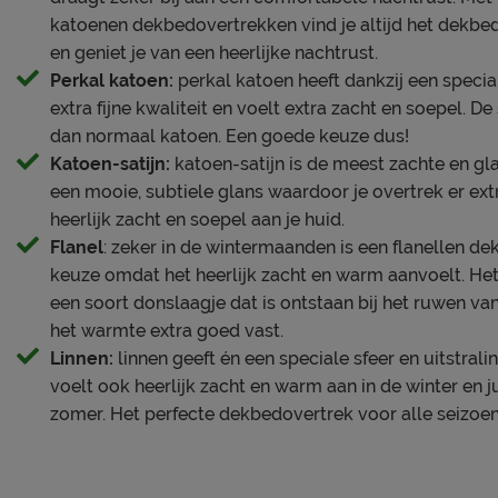
katoenen dekbedovertrekken vind je altijd het dekb
en geniet je van een heerlijke nachtrust.
Perkal katoen:
perkal katoen heeft dankzij een speci
extra fijne kwaliteit en voelt extra zacht en soepel. D
dan normaal katoen. Een goede keuze dus!
Katoen-satijn:
katoen-satijn is de meest zachte en gl
een mooie, subtiele glans waardoor je overtrek er extr
heerlijk zacht en soepel aan je huid.
Flanel
: zeker in de wintermaanden is een flanellen 
keuze omdat het heerlijk zacht en warm aanvoelt. Het
een soort donslaagje dat is ontstaan bij het ruwen va
het warmte extra goed vast.
Linnen:
linnen geeft én een speciale sfeer en uitstral
voelt ook heerlijk zacht en warm aan in de winter en ju
zomer. Het perfecte dekbedovertrek voor alle seizoe