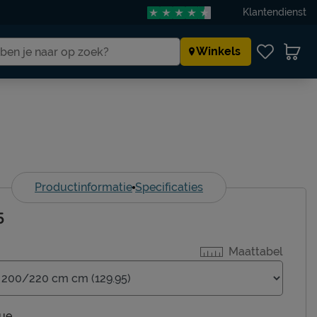
Klantendienst
Winkels
Productinformatie
Specificaties
5
Maattabel
ue