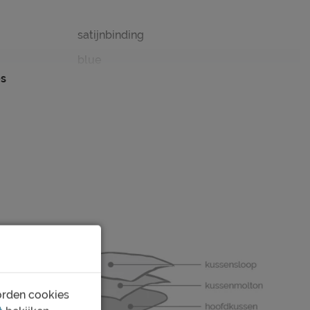
satijnbinding
blue
es
grafisch
instopstrook over gehele breedte
katoen satijn
wasbaar tot 60°C
drogen op gemiddelde temperatuur
normaal strijken 150°C
orden cookies