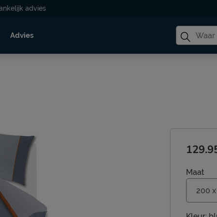
ankelijk advies
Advies
129.9
Maat
Kleur:
bl