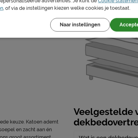
gepersonaliseerde advertenties. Je kunt de
Cookie statemen
 voor een
Garantie
ang en eenvoudig onder het
en
, of via de instellingen kiezen welke cookies je toestaat.
eter Bed goed. Wij hebben
 210 cm en 220 cm.
Leveranciersinformatie
k.
Naam
Naar instellingen
Accepte
Locatie
anzend
Emailadres
de gehele breedte
lijk mooi én schoon houden.
ekbedovertrek, vind je terug
Veelgestelde 
dekbedovertr
oede keuze. Katoen ademt
soepel en zacht aan én
 ons groot assortiment
Wat is een dekbedove