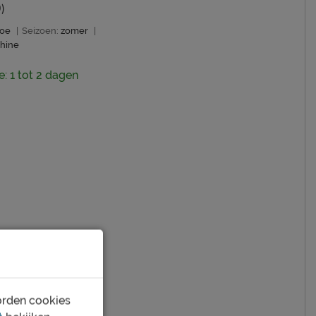
)
oe
|
Seizoen:
zomer
|
hine
e: 1 tot 2 dagen
orden cookies