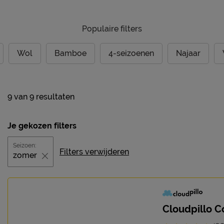
Populaire filters
Wol
Bamboe
4-seizoenen
Najaar
9
van
9 resultaten
Je gekozen filters
Seizoen:
Filters verwijderen
zomer
Cloudpillo C