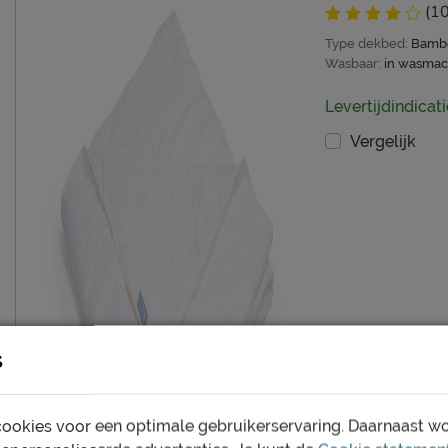
(10
Type dekbed:
Bamb
Wasbaar:
in wasmac
Levertijdindicati
Vergelijk
s
ookies voor een optimale gebruikerservaring. Daarnaast w