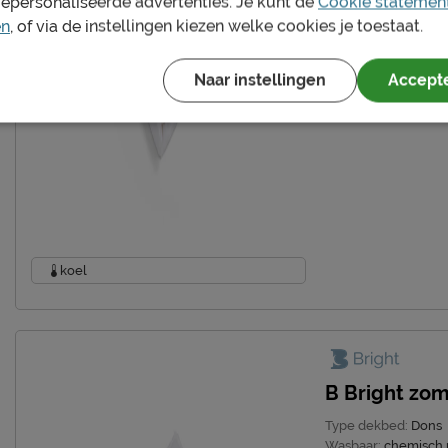
gepersonaliseerde advertenties. Je kunt de
Cookie statemen
en
, of via de instellingen kiezen welke cookies je toestaat.
Naar instellingen
Accepte
koel
B Bright zo
Type dekbed:
Dons
Wasbaar:
chemisch 