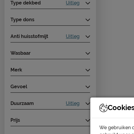
Type dekbed
Uitleg
Type dons
Anti huisstofmijt
Uitleg
Wasbaar
Merk
Gevoel
Duurzaam
Uitleg
Cookie
Prijs
We gebruiken c