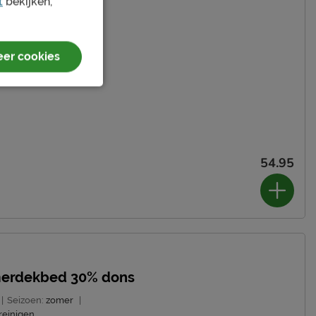
t
bekijken,
er cookies
54.95
merdekbed 30% dons
|
Seizoen:
zomer
|
reinigen