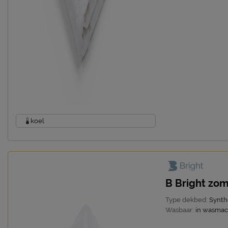
koel
B Bright zo
Type dekbed:
Synth
Wasbaar:
in wasmac