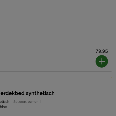
79.95
merdekbed synthetisch
etisch
|
Seizoen:
zomer
|
hine