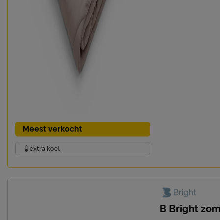
Meest verkocht
extra koel
B Bright z