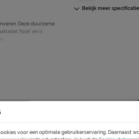
Bekijk meer specificati
Warmteklasse
Vulgewicht
enveren. Deze duurzame
tlabel ‘Koel’ en is
Weeftechniek
n.
Stikselwijze tijk
 Voor- en najaardekbed 30%
Anti huisstofmijt
label warm.
Koppelbaar
Materiaal
Type dekbed
Type dons
voor een passend
s
ol nieuwe energie de
Materiaal vulling
 heb je het niet te warm en
oorten dekbedden gemaakt
Materiaal tijk
ookies voor een optimale gebruikerservaring. Daarnaast w
re eigenschappen. Welk