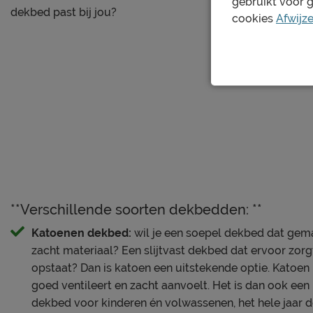
gebruikt voor 
Je nieuwe dekbed wil je natuurlijk zo lang mogelijk mooi
dekbed past bij jou?
cookies
Afwijz
schoonmaakinstructies, evenals de garantie op het dekbed
kopjes ‘Onderhoud’ en ‘Goed om te weten’.
**Verschillende soorten dekbedden: **
Katoenen dekbed:
wil je een soepel dekbed dat gemaa
zacht materiaal? Een slijtvast dekbed dat ervoor zorgt
opstaat? Dan is katoen een uitstekende optie. Katoen
goed ventileert en zacht aanvoelt. Het is dan ook een
dekbed voor kinderen én volwassenen, het hele jaar 