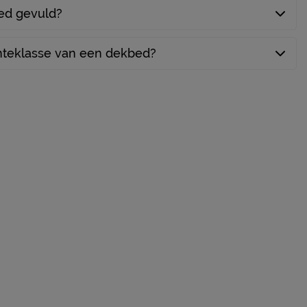
ed gevuld?
Beter Bed B.V.
Postbus 716, 5400 AS, Uden, Nederland
teklasse van een dekbed?
info@beterbed.nl