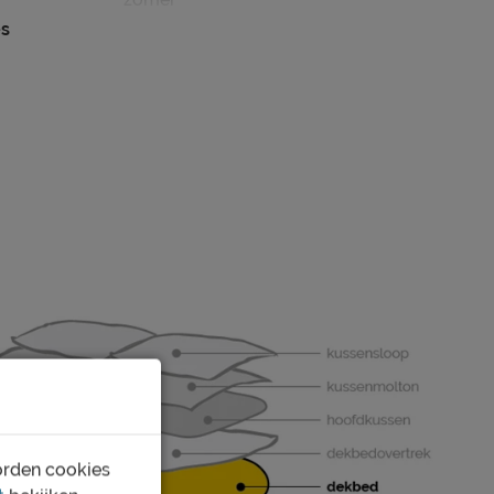
es
klasse 3 (koel)
462
platbinding
carré
Ja
Ja, d.m.v. manchetknopen
Dons
Eendendons
30% gerecycled dons, 70% gerecyclede
veren
katoen
orden cookies