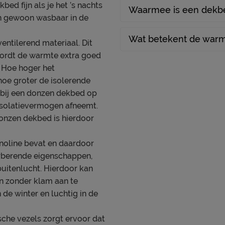
Leveranciersinformatie
ed fijn als je het ’s nachts
Waarmee is een dekb
Naam
 en gewoon wasbaar in de
Locatie
Wat betekent de warm
entilerend materiaal. Dit
Emailadres
 wordt de warmte extra goed
 Hoe hoger het
hoe groter de isolerende
r bij een donzen dekbed op
 isolatievermogen afneemt.
 donzen dekbed is hierdoor
anoline bevat en daardoor
orberende eigenschappen,
buitenlucht. Hierdoor kan
n zonder klam aan te
de winter en luchtig in de
che vezels zorgt ervoor dat