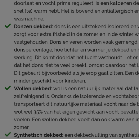
doorlaat en vocht prima reguleert, is een katoenen dekb
snel (te) warm hebt. Het is bovendien antiallergisch
wasmachine.
Donzen dekbed:
dons is een uitstekend isolerend en v
zorgt voor extra frisheid in de zomer en in de winter
vastgehouden. Dons en veren worden vaak gemengd.
donspercentage, hoe lichter en warmer je dekbed en 
werking. Dit komt doordat het lucht vasthoudt. Let e
dat het dons niet te veel breekt, omdat daardoor het
Dit gebeurt bijvoorbeeld als je erop gaat zitten. Een
minder geschikt voor kinderen.
Wollen dekbed:
wol is een natuurlijk materiaal dat l
zelfreinigend is. Ondanks de isolerende en vochtabs
transporteert dit natuurlijke materiaal vocht naar de 
wol wel 35% van het eigen gewicht aan vocht bevatte
voelen. Een wollen dekbed voelt dan ook warm aan in 
zomer.
Synthetisch dekbed:
een dekbedvulling van synthetis