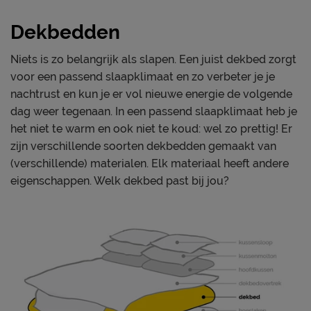
sneller warm hebt of een gemiddeld tot warme
Stikselwijze tijk
carré
slaapkamer.
Dekbedden
Anti huisstofmijt
Ja
Koppelbaar
Ja, d.m.v. manchetknopen
Warm
Niets is zo belangrijk als slapen. Een juist dekbed zorgt
Gewicht
medium
Voor koudere herfst- en winternachten, als je het niet
voor een passend slaapklimaat en zo verbeter je je
per se snel warm of koud hebt of een gematigd tot
nachtrust en kun je er vol nieuwe energie de volgende
Materiaal
koelere slaapkamer.
dag weer tegenaan. In een passend slaapklimaat heb je
Type dekbed
Bamboe
het niet te warm en ook niet te koud: wel zo prettig! Er
Extra warm
zijn verschillende soorten dekbedden gemaakt van
Bambolite®, 100%
Materiaal vulling
Voor koude winternachten, als je het snel heet hebt of
(verschillende) materialen. Elk materiaal heeft andere
bamboe viscose
een koele tot koude slaapkamer.
eigenschappen. Welk dekbed past bij jou?
Materiaal tijk
katoen
Dit dekbed blinkt uit in
Onderhoud
Licht en ademend dekbed
Dagelijks opschudden en
Onderhoud
Perfect dekbed voor een koeler slaapklimaat
regelmatig luchten
Goede warmteregulatie
Wasinstructies
wasbaar tot 40°C
drogen alleen op lage
Verzorging & Garantie
Drooginstructies