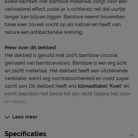
koele nachten. Het bamboe materiaal zorgt voor een
verkoelend effect zodat je ’s ochtends net dat uurtje
langer kan blijven liggen. Bamboe neemt bovendien
twee keer zoveel vocht op als katoen en heeft van
nature een antibacteriële werking.
Meer over dit dekbed
Het dekbed is gevuld met 100% bamboe viscose,
gemaakt van bamboevezels. Bamboe is een erg licht
en zacht materiaal. Het dekbed heeft een uitstekende
ventilatie, werkt erg vochtabsorberend en voelt super
zacht aan. Dit dekbed heeft ons
klimaatlabel ‘Koel’
en
komt daardoor het beste tot zijn recht tijdens het voor-
en najaar.
Koppel dit dekbed (met drukknopen) aan het B Bright
Lees meer
Bamboe Zomer dekbed en geniet van een winter
dekbed met slaapklimaat label warm.
Specificaties