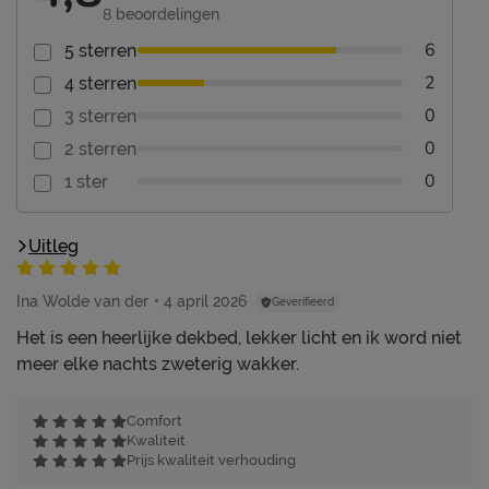
8
beoordelingen
6
5 sterren
2
4 sterren
0
3 sterren
0
2 sterren
0
1 ster
Uitleg
Ina Wolde van der
4 april 2026
Geverifieerd
Het is een heerlijke dekbed, lekker licht en ik word niet
meer elke nachts zweterig wakker.
Comfort
Kwaliteit
Prijs kwaliteit verhouding