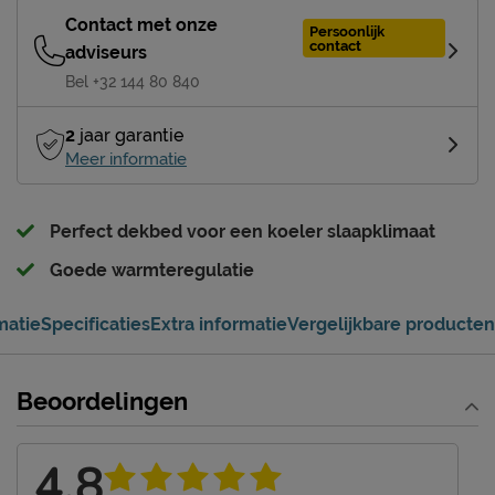
Contact met onze
Persoonlijk
contact
adviseurs
Bel +32 144 80 840
2
jaar garantie
Meer informatie
Perfect dekbed voor een koeler slaapklimaat
Goede warmteregulatie
matie
Specificaties
Extra informatie
Vergelijkbare producten
Beoordelingen
4,8