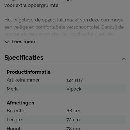
voor extra opbergruimte.
Het bijgeleverde opzetstuk maakt van deze commode
een veilige en comfortabele verschoontafel. Dankzij de
opstaande randen en stevige constructie biedt de
verversplank een stabiele plek om je baby te
Lees meer
verschonen en te verzorgen.
Specificaties
Deze commode blinkt uit in:
Commode met warme houtlook en zwarte
Productinformatie
metalen handgrepen
Artikelnummer
1243117
Veel opbergruimte met deuren en open
Merk
Vipack
legplanken
Afmetingen
Inclusief verversplank met opstaande randen
Breedte
68 cm
Lengte
72 cm
Verzorging & Garantie
Hoogte
78 cm