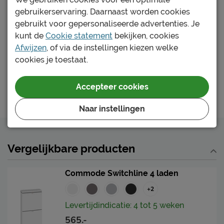
Yes, dit wordt hem!
Naam
Vipack NV
gebruikerservaring. Daarnaast worden cookies
Commode Sam met opzetstuk
gebruikt voor gepersonaliseerde advertenties. Je
Meulebeeksestraat 51,
Locatie
kunt de
Cookie statement
bekijken, cookies
Maat
:
68 x 78 x 72 cm
8710, Wielsbeke, België
Afwijzen
, of via de instellingen kiezen welke
Kleur
:
eik
Emailadres
sales@vipack.be
cookies je toestaat.
398.95
Accepteer cookies
In winkelwagen
Naar instellingen
Vergelijkbare producten
Commode Switchline 4 laden
+2
Levertijdindicatie: 4 tot 5 weken
565.-