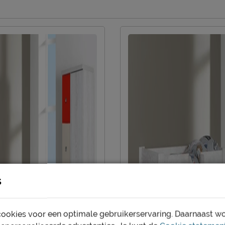
Garantie
Montage
mooi én schoon houden. Alle
ast, kun je terug vinden bij
Leveranciersinformatie
Naam
Locatie
Emailadres
s
ookies voor een optimale gebruikerservaring. Daarnaast w