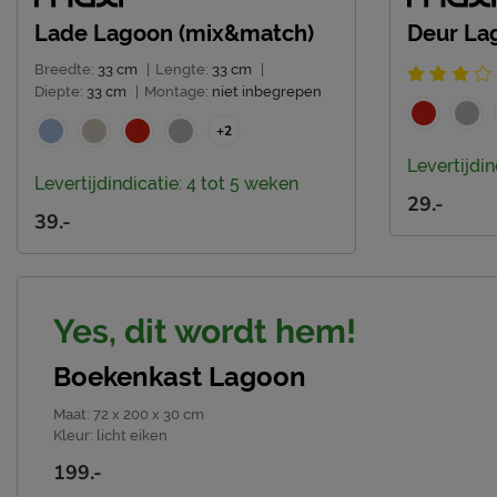
Lade Lagoon (mix&match)
Deur La
Breedte:
33 cm
|
Lengte:
33 cm
|
Diepte:
33 cm
|
Montage:
niet inbegrepen
+2
Levertijdin
Levertijdindicatie: 4 tot 5 weken
29.-
39.-
Yes, dit wordt hem!
Boekenkast Lagoon
Maat
:
72 x 200 x 30 cm
Kleur
:
licht eiken
199.-