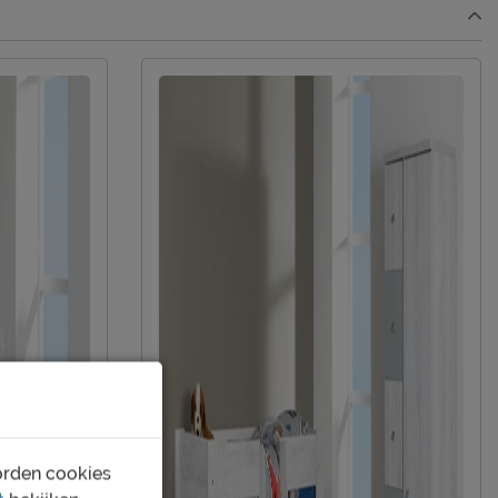
3 jaar garantie
niet inbegrepen
Beter Bed B.V.
Postbus 716, 5400 AS, Uden, Nederland
info@beterbed.nl
orden cookies