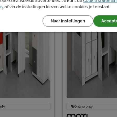
gepersonaliseerde advertenties. Je kunt de
Cookie statemen
en
, of via de instellingen kiezen welke cookies je toestaat.
Naar instellingen
Accepte
nly
Online only