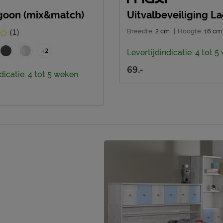
goon (mix&match)
Uitvalbeveiliging L
(1)
Breedte:
2 cm
|
Hoogte:
16 cm
+2
Levertijdindicatie: 4 tot 
69.-
dicatie: 4 tot 5 weken