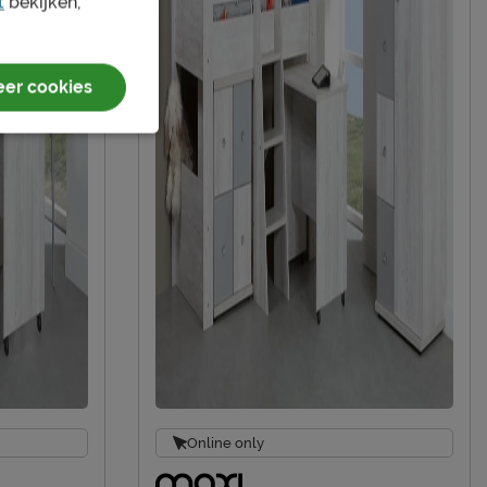
t
bekijken,
er cookies
Online only