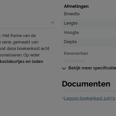
Afmetingen
Breedte
Lengte
Hoogte
n
. Het frame van de
Diepte
n serie, gemaakt van
 wat deze boekenkast écht
Kenmerken
sonaliseren. Op ieder
Uitvoering
kastdeurtjes en laden
Bekijk meer specificati
Kleur
Documenten
Materiaal
Materiaal
Lagoon boekenkast 24572
Goed om te weten
Onderhoud