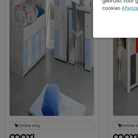
gebruikt voor 
cookies
Afwijz
Online only
Online o