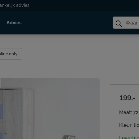
ankelijk advies
Advies
line only
199.-
Maat:
72
Kleur:
li
Levertij