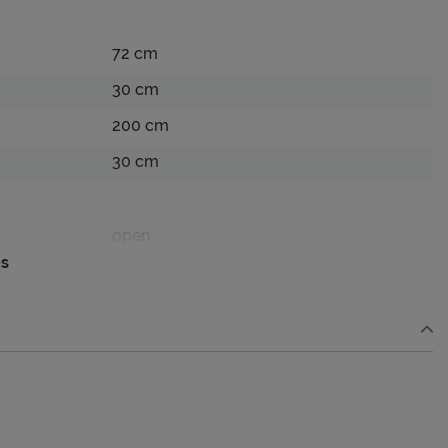
72 cm
30 cm
200 cm
30 cm
open
es
licht eiken
spaanplaat melamine
Afnemen met een vochtig doekje