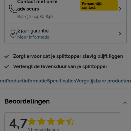
Contact met onze
Persoonlijk
contact
adviseurs
Bel +32 144 80 840
2
jaar garantie
Meer informatie
Zorgt ervoor dat je splittopper stevig blijft liggen
Verlengt de levensduur van je splittopper
gen
Productinformatie
Specificaties
Vergelijkbare producten
Beoordelingen
4,7
3
beoordelingen