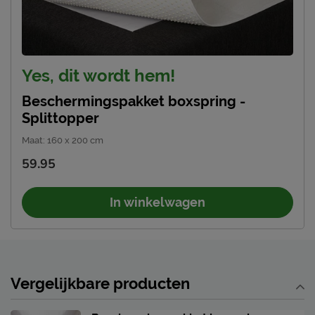
2 jaar garantie volgens
Garantie
CBW voorwaarden
Leveranciersinformatie
Yes, dit wordt hem!
Naam
Beter Bed B.V.
Beschermingspakket boxspring -
Postbus 716, 5400 AS,
Locatie
Splittopper
Uden, Nederland
Maat
:
160 x 200 cm
Emailadres
info@beterbed.nl
59.95
In winkelwagen
Vergelijkbare producten