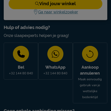
Vind jouw winkel
Ga naar winkelzoeker
Hulp of advies nodig?
Onze slaapexperts helpen je graag!
Bel
WhatsApp
Aankoop
annuleren
+32 144 80 840
+32 144 80 840
Maak eenvoudig
gebruik van je
wettelijke
bedenktijd
Geen enkele aanbieding missen?