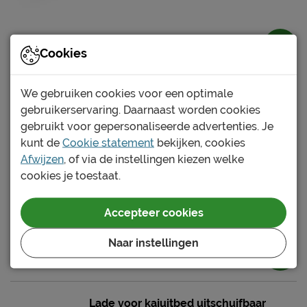
Cookies
We gebruiken cookies voor een optimale
Bedlade peuterbed
gebruikerservaring. Daarnaast worden cookies
(1)
gebruikt voor gepersonaliseerde advertenties. Je
Levertijdindicatie: 2 tot 4 weken
kunt de
Cookie statement
bekijken, cookies
88.95
Afwijzen
, of via de instellingen kiezen welke
cookies je toestaat.
Accepteer cookies
Naar instellingen
Lade voor kajuitbed uitschuifbaar