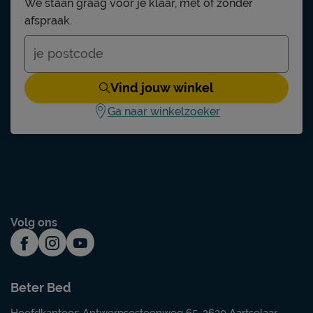
We staan graag voor je klaar, met of zonder
afspraak.
Chill
metaal
zwart
Vind jouw winkel
Ga naar winkelzoeker
Stofzuigen met een meubelmondstuk
3 jaar garantie volgens Beter Bed
voorwaarden
niet inbegrepen
Volg ons
duurzamer product
Gerecycled materiaal
Beter Bed