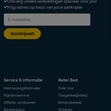
Poten
Ontvang unieke aanbiedingen speciaal voor jou!
Krijg advies op basis van jouw aankopen
Modelnaam poten
Materiaal poten
 schoon houden. Alle
n je terug vinden bij het
Kleur poten
Inschrijven
Goed om te weten
Onderhoud
Garantie
Montage
Duurzaamheid
Service & informatie
Beter Bed
Duurzaam
Herroepingsformulier
Over ons
Klantenservice
Toegankelijkheid
Duurzaamheidsdefinitie
Offerte verzilveren
Reviewbeleid
Leveranciersinformatie
Bestelstatus
Winkels