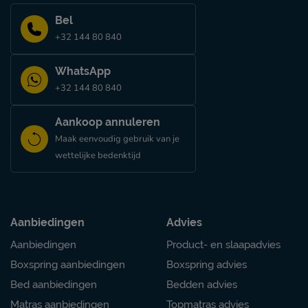
het kopje ‘Perfecte slaapcombinaties’.
Bel
Verzorging & Garantie
+32 144 80 840
Je nieuwe bed wil je natuurlijk zo lang mogelijk mooi én
schoonmaakinstructies, evenals de garantie op het bed, ku
WhatsApp
kopje ‘Goed om te weten’.
+32 144 80 840
Aankoop annuleren
Maak eenvoudig gebruik van je
wettelijke bedenktijd
Aanbiedingen
Advies
Aanbiedingen
Product- en slaapadvies
Boxspring aanbiedingen
Boxspring advies
Bed aanbiedingen
Bedden advies
Matras aanbiedingen
Topmatras advies