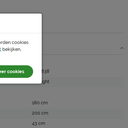
orden cookies
t
bekijken,
er cookies
1173838
B Bright
180 cm
200 cm
43 cm