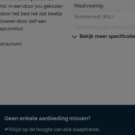
Maatvoering
cho’ in een door jou gekozen
rdoor het bed net dat beetje
Buitenmaat (BxL)
liseren door zelf een
Comforthoogte (hoge inst
aapcomfort.
Bekijk meer specificati
Hoogte hoofdbord
tras(sen).
Hoogte
Kenmerken
Kleur
Stofgroep
Materiaal
Uitvoering
en). Hierdoor kun je zelf
Elektrisch verstelbare b
Geen enkele aanbieding missen?
 jouw slaapcomfort. Vraag
mogelijk?
ijpassend advies of kijk bij
Altijd op de hoogte van alle slaaptrends