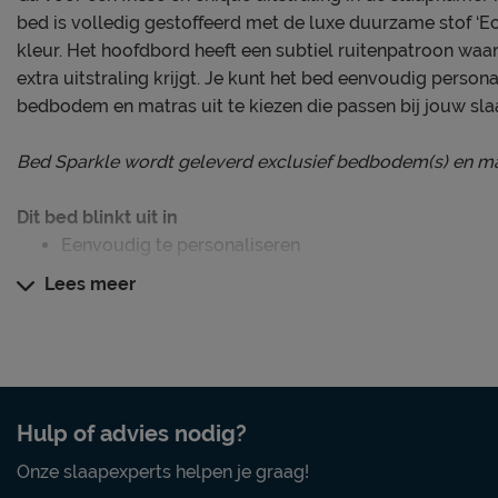
bed is volledig gestoffeerd met de luxe duurzame stof ‘E
kleur. Het hoofdbord heeft een subtiel ruitenpatroon waa
extra uitstraling krijgt. Je kunt het bed eenvoudig persona
bedbodem en matras uit te kiezen die passen bij jouw sl
Bed Sparkle wordt geleverd exclusief bedbodem(s) en ma
Dit bed blinkt uit in
Eenvoudig te personaliseren
Hoofdbord met een chique uitstraling
Lees meer
Luxe duurzame stof ‘Echo’ in een kleur naar keuze
Persoonlijk slaapcomfort
Dit bed wordt geleverd exclusief bedbodem(s) en matras(s
Hulp of advies nodig?
een bedbodem en matras uitkiezen die perfect passen bij
Onze slaapexperts helpen je graag!
gerust een van onze slaapadviseurs in de winkel voor een b