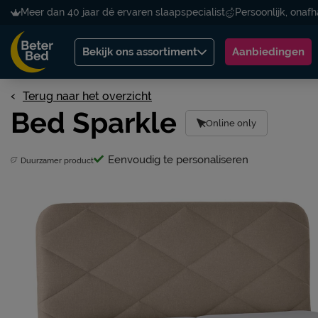
Meer dan 40 jaar dé ervaren slaapspecialist
Persoonlijk, onafh
Bekijk ons assortiment
Aanbiedingen
Terug naar het overzicht
Bed Sparkle
Online only
Eenvoudig te personaliseren
Duurzamer product