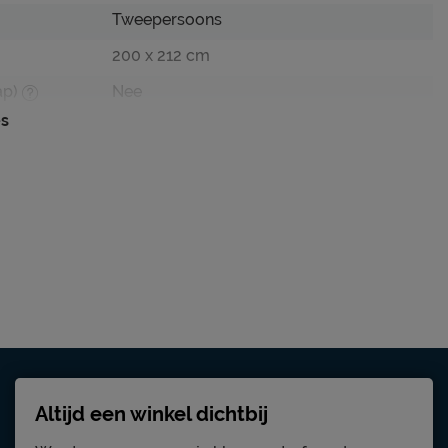
Tweepersoons
200 x 212 cm
ap)
Nee
es
102 cm
102 cm
ecru
Echo
gestoffeerd spaanplaat
Excl. matras en bedbodem
edbodem
Mogelijk
Altijd een winkel dichtbij