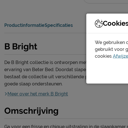
Cookie
Productinformatie
Specificaties
We gebruiken c
B Bright
gebruikt voor 
cookies
Afwijz
De B Bright collectie is ontworpen met de jarenlange
ervaring van Beter Bed. Doordat slapen persoonlijk is,
bestaat de collectie uit verschillende producten die een
goede slaap ondersteunen.
Meer over het merk B Bright
Omschrijving
Ga voor een frisse en chique uitstraling in de slaapkamer