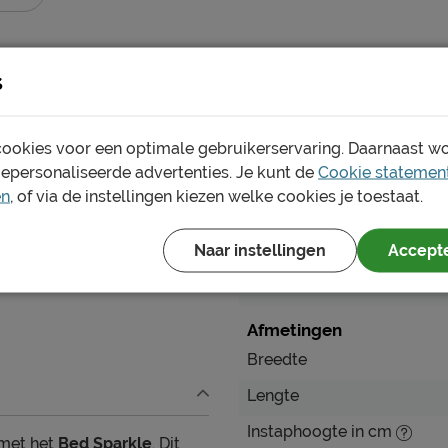
s
ookies voor een optimale gebruikerservaring. Daarnaast w
Specificaties
gepersonaliseerde advertenties. Je kunt de
Cookie statemen
en
, of via de instellingen kiezen welke cookies je toestaat.
Productinformatie
Naar instellingen
Accepte
Artikelnummer
Merk
Afmetingen
Breedte
Lengte
Instaphoogte in cm
 met het
Bed Sparkle
. Dit