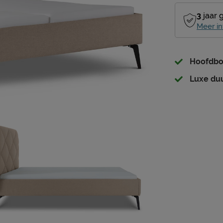
3
jaar 
Meer in
Hoofdbor
Luxe duu