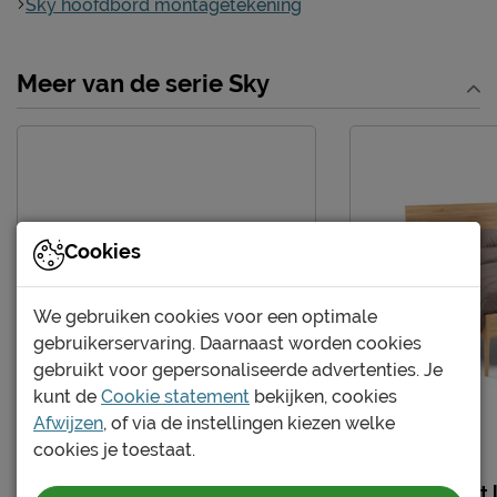
Sky hoofdbord montagetekening
Excl. matras en
Uitvoering
bedbodem
Meer van de serie Sky
Elektrisch verstelbare
Mogelijk
bedbodem mogelijk?
Poten
Materiaal poten
metaal
Kleur poten
zwart
Cookies
Goed om te weten
We gebruiken cookies voor een optimale
Afnemen met een vochtig
Onderhoud
gebruikerservaring. Daarnaast worden cookies
doekje
gebruikt voor gepersonaliseerde advertenties. Je
4 jaar garantie volgens
kunt de
Cookie statement
bekijken, cookies
Garantie
Beter Bed voorwaarden
Afwijzen
, of via de instellingen kiezen welke
Montage
gratis gemonteerd
cookies je toestaat.
Nachtkast Sky eiken
Bed Sky met