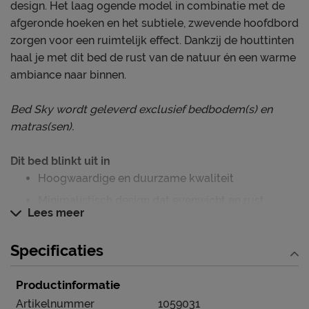
design. Het laag ogende model in combinatie met de
afgeronde hoeken en het subtiele, zwevende hoofdbord
zorgen voor een ruimtelijk effect. Dankzij de houttinten
haal je met dit bed de rust van de natuur én een warme
ambiance naar binnen.
Bed Sky wordt geleverd exclusief bedbodem(s) en
matras(sen).
Dit bed blinkt uit in
Hoogwaardige en duurzame kwaliteit
Minimalistisch design dat evenwicht en rust
Lees meer
creëert
Met zwevend houten hoofdbord en metalen poten
Specificaties
Productinformatie
Persoonlijk slaapcomfort
Dit bed wordt geleverd exclusief bedbodem(s) en
Artikelnummer
1059031