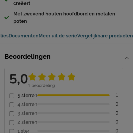
creëert
Met zwevend houten hoofdbord en metalen
poten
ties
Documenten
Meer uit de serie
Vergelijkbare producten
Beoordelingen
5,0
1
beoordeling
1
5 sterren
0
4 sterren
0
3 sterren
0
2 sterren
0
1 ster