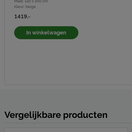
• Eigentijdse uitstraling met slanke Wing potenset (18 cm)
Maat
:
140 x 200 cm
Kleur
:
beige
Jouw Ruby, jouw stijl
1419.-
Online kun je kiezen uit verschillende kleuren. Liever nog
onze winkels en met de online boxspring configurator Mi
In winkelwagen
hoofdborden, stoffen, slaapsystemen, matrassen en poten.
supereenvoudig zelf samen.
Maak je slaapkamer compleet
Breid jouw B Bright Ruby uit met een bijpassende nachtkas
contrasterende kleur. Handig voor je boek, bril of glas wat
te kijken!
B Bright Bed & Boxspring collectie
Met de Mix & Match bed- en boxspringcollectie creëer je 
lichaam, slaapkamer en vooral: bij jou. Kies uit (opberg)
Vergelijkbare producten
en (top)matrassen. Ontworpen met aandacht voor jou én 
on trend designs, stoffen en kleuren tot optimaal comfort 