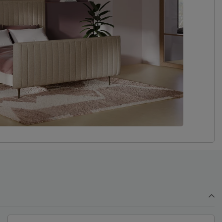
edbodem
Mogelijk
Ruby
Wing
metaal
goud
Stofzuigen met een meubelmondstuk
3 jaar garantie volgens Beter Bed
voorwaarden