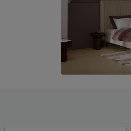
 in gold
Elektrisch verstelbare b
mogelijk?
 meer personaliseren? In
Modelnaam hoofdbord
x & Match je eindeloos met
 Zo stel je jouw ideale bed
Poten
Modelnaam poten
Materiaal poten
t in dezelfde of juist een
Kleur poten
er en natuurlijk fijn om naar
Goed om te weten
Onderhoud
een bed dat past bij jouw
Garantie
boxsprings, (opberg)bedden
de wereld om je heen. Van
Leveranciersinformatie
voor iedereen: aan alles is