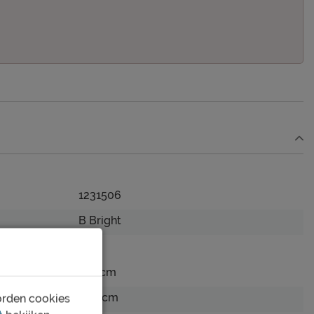
1231506
B Bright
140 cm
200 cm
orden cookies