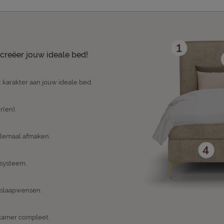
creëer jouw ideale bed!
 karakter aan jouw ideale bed.
r(en).
elemaal afmaken.
psysteem.
n slaapwensen.
apkamer compleet.