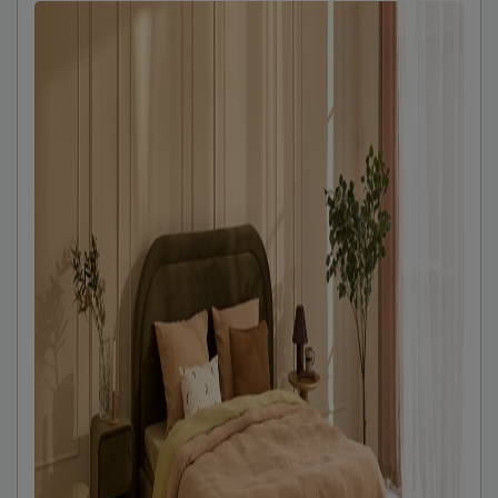
Beter Bed B.V.
Postbus 716, 5400 AS, Uden, Nederland
info@beterbed.nl