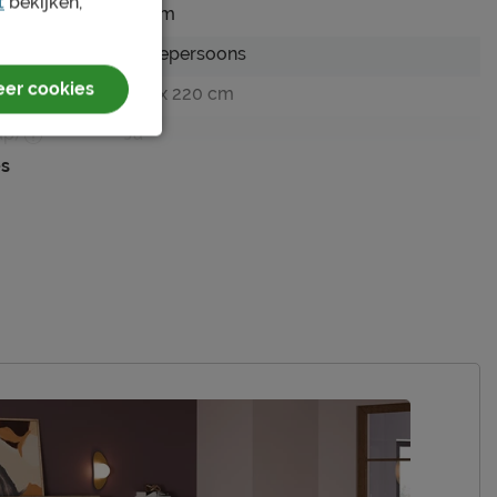
t
bekijken,
43 cm
Tweepersoons
er cookies
160 x 220 cm
ap)
Ja
es
123 cm
123 cm
beige
Hygge
stof
polyester
Excl. matras en bedbodem
modern; sfeervol