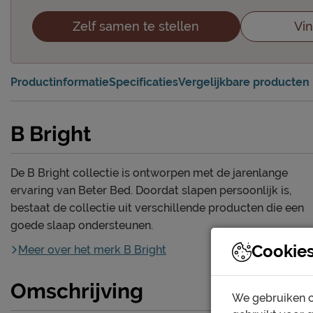
Zelf samen te stellen
Vin
Productinformatie
Specificaties
Vergelijkbare producten
B Bright
De B Bright collectie is ontworpen met de jarenlange
ervaring van Beter Bed. Doordat slapen persoonlijk is,
bestaat de collectie uit verschillende producten die een
goede slaap ondersteunen.
Cookie
Meer over het merk B Bright
Omschrijving
We gebruiken c