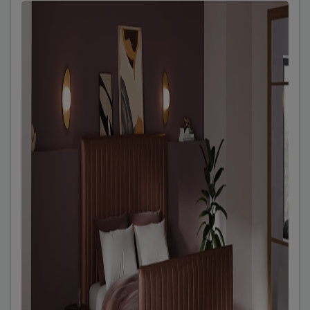
Naam
Locatie
Emailadres
k mooi én schoon houden.
terug bij het kopje ‘Goed om
le Protector
om deze als
e te houden. Ook je