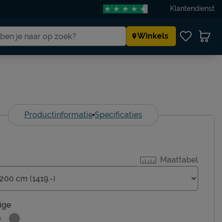
Klantendienst
Winkels
Productinformatie
Specificaties
-
Maattabel
ige