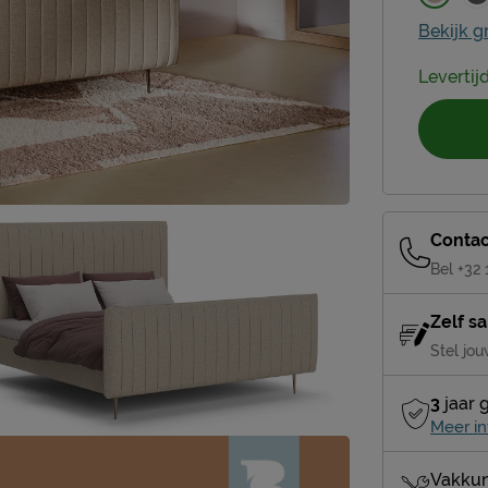
Bekijk g
Levertij
Contac
Bel +32
Zelf s
Stel jou
3
jaar 
Meer in
Vakkun