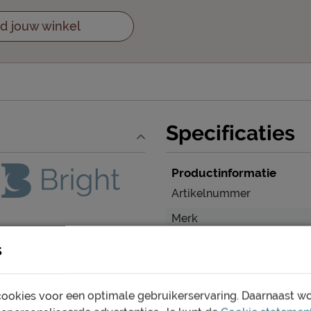
d jouw winkel
Specificaties
Productinformatie
Artikelnummer
Merk
s
Afmetingen
Breedte
Lengte
ookies voor een optimale gebruikerservaring. Daarnaast w