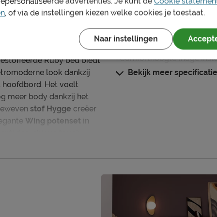
gepersonaliseerde advertenties. Je kunt de
Cookie statemen
Instaphoogte in cm
en
, of via de instellingen kiezen welke cookies je toestaat.
Maatvoering
stijlvolle upgrade geeft?
Naar instellingen
Accepte
Buitenmaat (BxL)
werp met een warme
Comforthoogte (hoge inst
t gestoffeerde Ruby bed biedt
retromoderne look dankzij
Bekijk meer specificati
Hoogte hoofdbord
 hoofdbord. Het voelt
Hoogte
nog meer body dankzij het
e geweven
stof Hygge
creëer
Kenmerken
elegante
Wing potenset
in
Kleur
ntijdse, chique touch.
Stofgroep
matras(sen)
.
Type bekleding
Materiaal
Uitvoering
le sfeer in je slaapkamer
Stijl