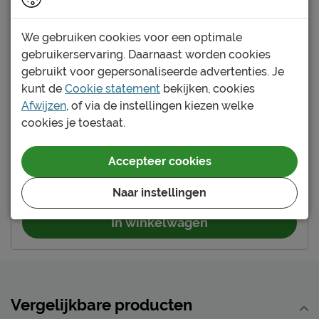
Uitvoering
bedbodem
Elektrisch verstelbare
We gebruiken cookies voor een optimale
Niet mogelijk
gebruikerservaring. Daarnaast worden cookies
bedbodem mogelijk?
gebruikt voor gepersonaliseerde advertenties. Je
Modelnaam hoofdbord
lafabrica
kunt de
Cookie statement
bekijken, cookies
Yes, dit wordt hem!
Afwijzen
, of via de instellingen kiezen welke
Goed om te weten
Bed Lafabrica
cookies je toestaat.
Afnemen met een vochtig
Onderhoud
doekje
Maat
:
120 x 200 cm
Accepteer cookies
Kleur
:
artisan oak/stone
3 jaar garantie volgens
Garantie
249.-
Beter Bed voorwaarden
Naar instellingen
Montage
niet inbegrepen
In winkelwagen
Duurzaamheid
Duurzaamheidsdefinitie
Gerecycled materiaal
Leveranciersinformatie
Vergelijkbare producten
Naam
Beter Bed B.V.