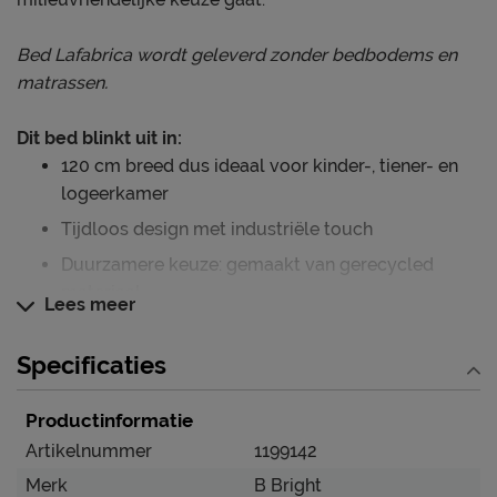
Bed Lafabrica wordt geleverd zonder bedbodems en
matrassen.
Dit bed blinkt uit in:
120 cm breed dus ideaal voor kinder-, tiener- en
logeerkamer
Tijdloos design met industriële touch
Duurzamere keuze: gemaakt van gerecycled
materiaal
Lees meer
Persoonlijk slaapcomfort
Specificaties
Dit bed wordt geleverd exclusief bedbodem(s) en
matras(sen). Ideaal als jouw huidige bedbodem en
Productinformatie
matras nog even meegaan. Of kies voor een nieuw(e)
bedbodem en matras die perfect passen bij jouw
Artikelnummer
1199142
wensen en behoeften in slaapcomfort. Vraag gerust een
Merk
B Bright