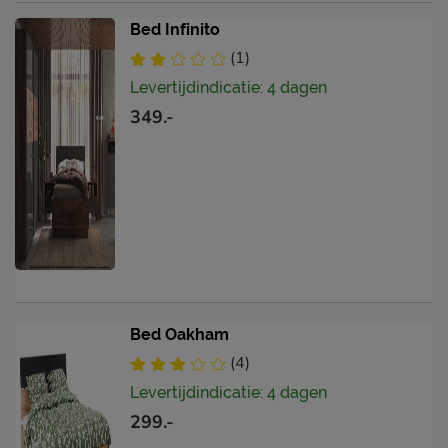
Postbus 716, 5400 AS,
Bed Infinito
Locatie
Uden, Nederland
(1)
Emailadres
info@beterbed.nl
Levertijdindicatie: 4 dagen
349.-
Bed Oakham
(4)
Levertijdindicatie: 4 dagen
299.-