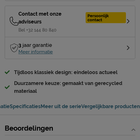
Contact met onze
Persoonlijk
contact
adviseurs
Bel +32 144 80 840
3
jaar garantie
Meer informatie
Tijdloos klassiek design: eindeloos actueel
Duurzamere keuze: gemaakt van gerecycled
materiaal
atie
Specificaties
Meer uit de serie
Vergelijkbare producten
Beoordelingen