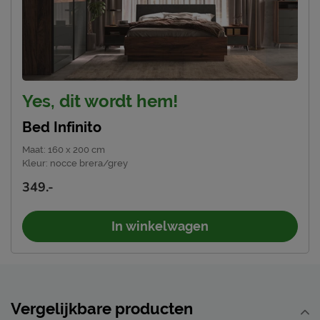
Emailadres
info@beterbed.nl
Yes, dit wordt hem!
Bed Infinito
Maat
:
160 x 200 cm
Kleur
:
nocce brera/grey
349.-
In winkelwagen
Vergelijkbare producten