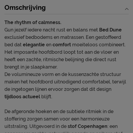
Kies een gestoffeerd of niet-gestoffeerd
Omschrijving
matras
Jouw ondersteuning in de look die je wilt
The rhythm of calmness.
Gun jezelf iedere nacht rust en balans met
Bed Dune
exclusief bedbodems en matrassen. Een gestoffeerd
bed dat
elegantie
en
comfort
moeiteloos combineert.
Het imposante hoofdbord loopt tot aan de vloer en
heeft een zachte, ritmische belijning die direct rust
brengt in je slaapkamer.
De volumineuze vorm en de kussenzachte structuur
maken het hoofdbord uitnodigend comfortabel, terwijl
de ingetogen lijnen ervoor zorgen dat dit design
tijdloos actueel
blijft.
De afgeronde hoeken en de subtiele ritmiek in de
stoffering zorgen samen voor een harmonieuze
uitstraling. Uitgevoerd in de
stof Copenhagen
: een