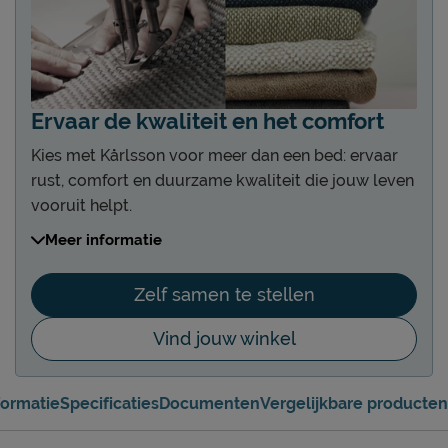
Ervaar de kwaliteit en het comfort
Kies met Kårlsson voor meer dan een bed: ervaar
rust, comfort en duurzame kwaliteit die jouw leven
vooruit helpt.
Kies uit 4 soorten boxen of bedden
Meer informatie
Kies uit diverse hoogtes en comforts
Kies uit 5 verschillende hoofdborden
Zelf samen te stellen
Diverse hoogtes en designs
Vind jouw winkel
Kies uit 15 unieke poten
De pootjes maken je Kårlsson helemaal af
Kies uit 25+ stof- en kleurgroepen
formatie
Specificaties
Documenten
Vergelijkbare producten
Altijd een kleur in stof of leer die bij je past