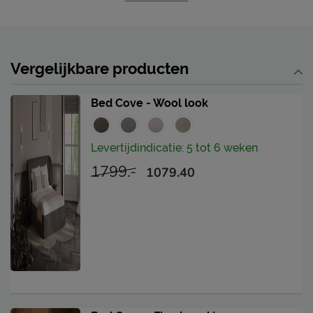
Protector zodat deze als geen ander beschermd is
tegen vlekken en in topconditie blijft. Ook je
gestoffeerde hocker of nachtkastje kun je
meebehandelen.
Vergelijkbare producten
Levering & garantie
Bed Cove - Wool look
Met Kårlsson kun je rekenen op gegarandeerde en
constante kwaliteit, jarenlang comfort en een design
dat tijdloos mooi blijft. Je vindt alle informatie over
Levertijdindicatie: 5 tot 6 weken
garantie en levering bij het kopje ‘Goed om te weten’.
1799.-
1079.40