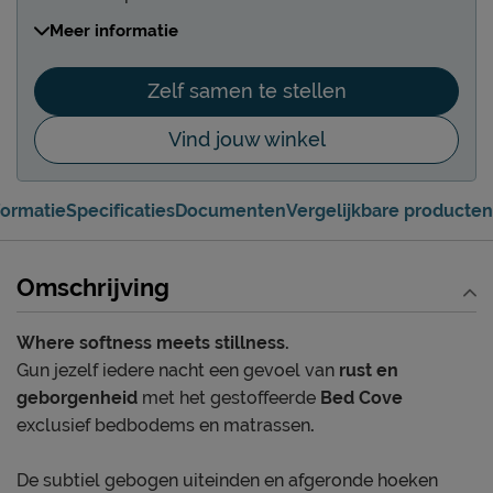
Kies uit 4 soorten boxen of bedden
Meer informatie
Kies uit diverse hoogtes en comforts
Kies uit 5 verschillende hoofdborden
Zelf samen te stellen
Diverse hoogtes en designs
Vind jouw winkel
Kies uit 15 unieke poten
De pootjes maken je Kårlsson helemaal af
Kies uit 25+ stof- en kleurgroepen
formatie
Specificaties
Documenten
Vergelijkbare producten
Altijd een kleur in stof of leer die bij je past
Kies een gestoffeerd of niet-gestoffeerd
Omschrijving
matras
Jouw ondersteuning in de look die je wilt
Where softness meets stillness.
Gun jezelf iedere nacht een gevoel van
rust en
geborgenheid
met het gestoffeerde
Bed Cove
exclusief bedbodems en matrassen
.
De subtiel gebogen uiteinden en afgeronde hoeken