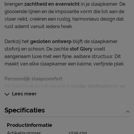
brengen
zachtheid en evenwicht
in je slaapkamer. De
glooiende lijnen en de imposante vorm die tot aan de
vloer reikt, creëren een rustig, harmonieus design dat
rust ademt vanuit iedere hoek.
Dankzij het
gesloten ontwerp
blijft de slaapkamer
stofvrij en schoon. De zachte
stof Glory
voelt
aangenaam luxe met een fijne, aaibare structuur. Dit
maakt van elke slaapkamer een kalme, verfijnde plek.
Persoonlijk slaapcomfort
Dit bed Cove wordt geleverd
zonder bedbodem(s) en
matras(sen).
Lees meer
Het voordeel hiervan is dat je zelf de
bedbodem en het matras kiest die perfect passen bij
jouw slaapcomfort. Vraag gerust een van onze
Specificaties
slaapexperts in de winkel voor een bijpassend advies.
Productinformatie
Dit bed is in precies deze online samenstelling
Artikelnummer
1235439