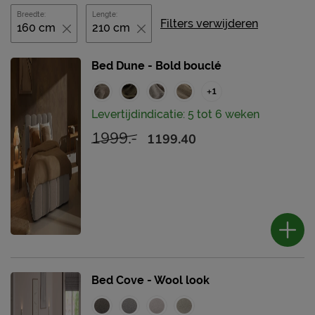
Breedte:
Lengte:
Filters verwijderen
160 cm
210 cm
Bed Dune - Bold bouclé
+1
Levertijdindicatie: 5 tot 6 weken
1999.-
1199.40
Bed Cove - Wool look