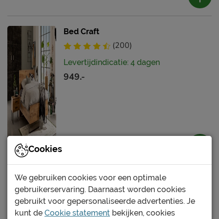
Bed Craft
(200)
Levertijdindicatie: 4 dagen
949.-
Cookies
We gebruiken cookies voor een optimale
Bed Glasgow
gebruikerservaring. Daarnaast worden cookies
Levertijdindicatie: 4 dagen
gebruikt voor gepersonaliseerde advertenties. Je
569.-
kunt de
Cookie statement
bekijken, cookies