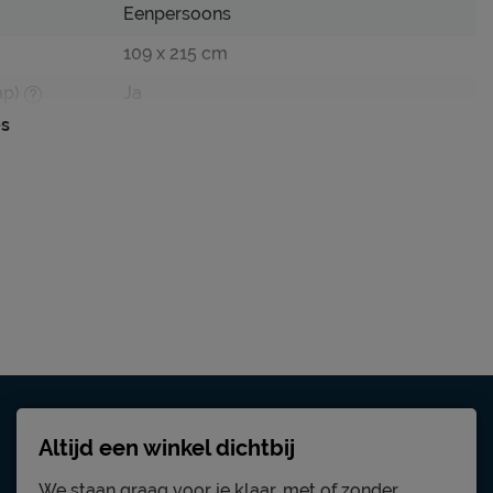
Eenpersoons
109 x 215 cm
ap)
Ja
es
100 cm
100 cm
hunter
Cape
polyester
Excl. matras en bedbodem
edbodem
Nee
Altijd een winkel dichtbij
We staan graag voor je klaar, met of zonder