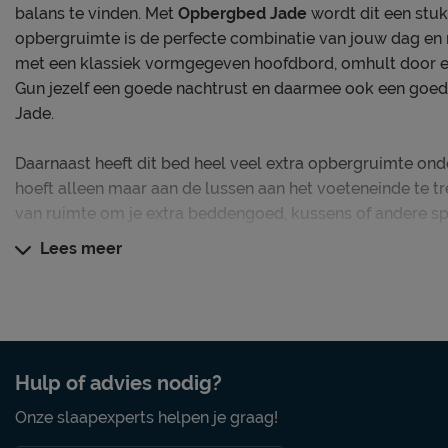
balans te vinden. Met
Opbergbed Jade
wordt dit een stuk
opbergruimte is de perfecte combinatie van jouw dag en 
met een klassiek vormgegeven hoofdbord, omhult door e
Gun jezelf een goede nachtrust en daarmee ook een goe
Jade.
Daarnaast heeft dit bed heel veel extra opbergruimte ond
hoeft alleen maar aan de lussen aan het voeteneinde te tr
van ruimte om je extra beddengoed, kussens of andere spu
Lees meer
Opbergbed Jade wordt geleverd zonder bedbodem(s) en 
Dit opbergbed blinkt uit in
Elegant en klassiek design
Heel veel extra opbergruimte
Hulp of advies nodig?
Prachtige, rijke veloursstof in een kleur naar keuze
Onze slaapexperts helpen je graag!