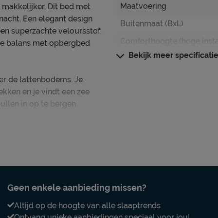
Maatvoering
 makkelijker. Dit bed met
nacht. Een elegant design
Buitenmaat (BxL)
en superzachte veloursstof.
Comforthoogte (hoge inst
de balans met opbergbed
Bekijk meer specificati
Hoogte hoofdbord
Hoogte
er de lattenbodems. Je
ekken en je vindt een zee
Kenmerken
llen in op te bergen.
Kleur
matras(sen).
Stofgroep
Materiaal
Uitvoering
Elektrisch verstelbare b
Geen enkele aanbieding missen?
mogelijk?
Altijd op de hoogte van alle slaaptrends
Poten
Ontvang unieke aanbiedingen speciaal voor jou!