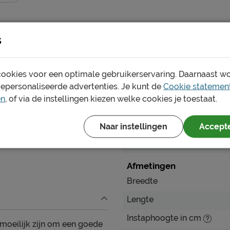
s
ookies voor een optimale gebruikerservaring. Daarnaast w
Specificaties
gepersonaliseerde advertenties. Je kunt de
Cookie statemen
en
, of via de instellingen kiezen welke cookies je toestaat.
Productinformatie
Artikelnummer
Naar instellingen
Accepte
Merk
Afmetingen
Breedte
Lengte
Instaphoogte in cm
 moeilijk zijn om een goede