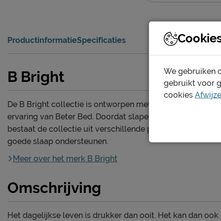
Cookie
Productinformatie
Specificaties
We gebruiken c
B Bright
gebruikt voor 
cookies
Afwijz
De B Bright collectie is ontworpen met de jarenlange
ervaring van Beter Bed. Doordat slapen persoonlijk is,
bestaat de collectie uit verschillende producten die een
goede slaap ondersteunen.
Meer over het merk B Bright
Omschrijving
Het dagelijkse leven is drukker dan ooit. Het kan dan ook