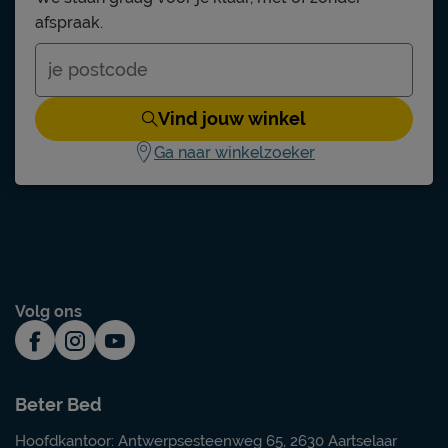
afspraak.
Glamour
metaal
mat zwart
Vind jouw winkel
Ga naar winkelzoeker
stofzuigen met een meubelmondstuk
5 jaar garantie volgens Beter Bed
voorwaarden
gratis gemonteerd
maximale hoogte bedbodem is 10,5 cm.
Volg ons
Handverstelbaar en elektrisch verstelbaar
is niet mogelijk.
Beter Bed
Hoofdkantoor: Antwerpsesteenweg 65, 2630 Aartselaar