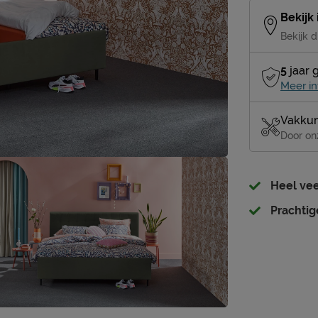
Bekijk
Bekijk d
5
jaar 
Meer in
Vakkun
Door on
Heel vee
Prachtig