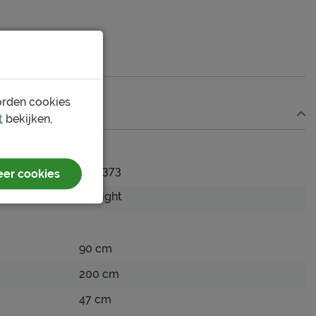
orden cookies
t
bekijken,
1178373
er cookies
B Bright
90 cm
200 cm
47 cm