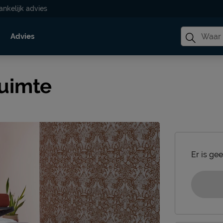
ankelijk advies
Advies
uimte
Er is ge