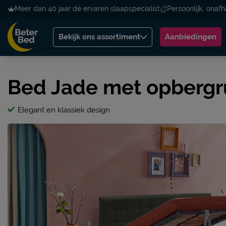
Meer dan 40 jaar dé ervaren slaapspecialist
Persoonlijk, onafh
Bekijk ons assortiment
Aanbiedingen
Bed Jade met opbergr
Elegant en klassiek design