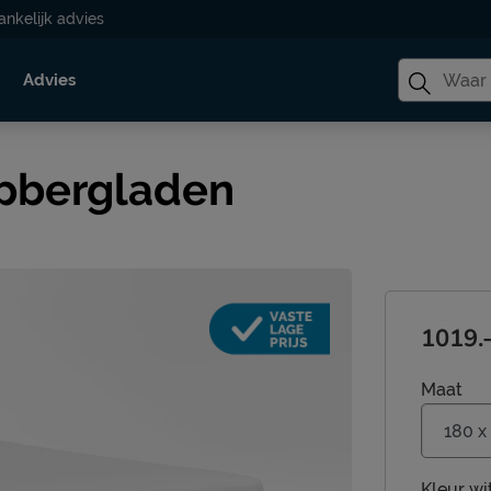
ankelijk advies
Advies
opbergladen
1019.
Maat
Kleur
wi