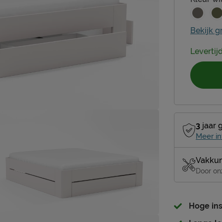
Bekijk g
Levertij
3
jaar 
Meer in
Vakkun
Door on
Hoge ins