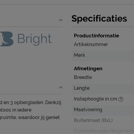
Specificaties
Productinformatie
Artikelnummer
Merk
Afmetingen
Breedte
Lengte
Instaphoogte in cm
d en 3 opbergladen. Dankzij
Maatvoering
eloos in iedere
ruimte, waardoor jij geniet
Buitenmaat (BxL)
Comforthoogte (hoge inst