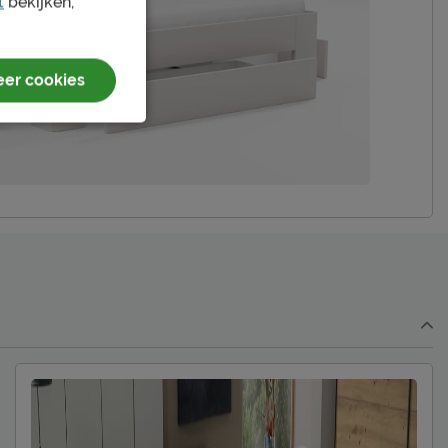
t
bekijken,
gratis gemonteerd
er cookies
Modulair
Beter Bed B.V.
Postbus 716, 5400 AS, Uden, Nederland
info@beterbed.nl