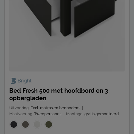
Bed Fresh 500 met hoofdbord en 3
opbergladen
Uitvoering:
Excl. matras en bedbodem
|
Maatvoering:
Tweepersoons
|
Montage:
gratis gemonteerd