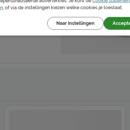
gepersonaliseerde advertenties. Je kunt de
Cookie statemen
en (elektrisch verstelbare
en
, of via de instellingen kiezen welke cookies je toestaat.
Montage
Duurzaamheid
Naar instellingen
Accepte
Duurzaamheidsdefinitie
 uitstappen
Leveranciersinformatie
Naam
Locatie
 schoon houden. Alle
 bij het kopje ‘Goed om te
Emailadres