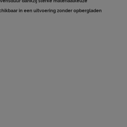
vensduur dankzij sterke materiaalkeuze
hikbaar in een uitvoering zonder opbergladen