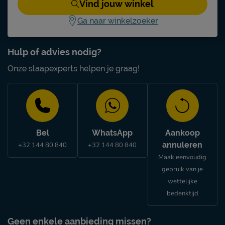
Vind jouw winkel
Ga naar winkelzoeker
Hulp of advies nodig?
Onze slaapexperts helpen je graag!
Bel
WhatsApp
Aankoop
annuleren
+32 144 80 840
+32 144 80 840
Maak eenvoudig
gebruik van je
wettelijke
bedenktijd
Geen enkele aanbieding missen?