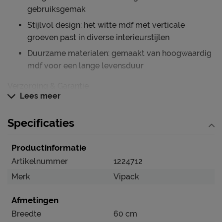
gebruiksgemak
Stijlvol design: het witte mdf met verticale
groeven past in diverse interieurstijlen
Duurzame materialen: gemaakt van hoogwaardig
mdf voor een lange levensduur
Verzorging & Garantie
Lees meer
Je wil babyledikant Erik natuurlijk zo lang mogelijk
mooi én schoon houden. Alle schoonmaakinstructies,
Specificaties
evenals de garantie op het bed, kun je terugvinden bij
het kopje ‘Goed om te weten’.
Productinformatie
Artikelnummer
1224712
Merk
Vipack
Afmetingen
Breedte
60 cm