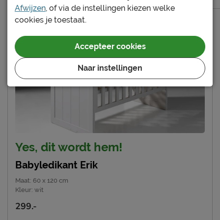
Afwijzen
, of via de instellingen kiezen welke
cookies je toestaat.
Accepteer cookies
Naar instellingen
Yes, dit wordt hem!
Babyledikant Erik
Maat
:
60 x 120 cm
Kleur
:
wit
299.-