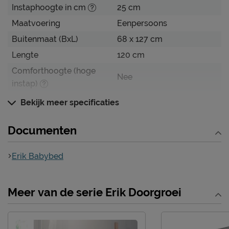
Instaphoogte in cm
25 cm
Maatvoering
Eenpersoons
Buitenmaat (BxL)
68 x 127 cm
Lengte
120 cm
Comforthoogte (hoge
Nee
instap)
Hoogte hoofdbord
90 cm
Bekijk meer specificaties
Hoogte
90 cm
Documenten
Kenmerken
Elektrisch verstelbare
Erik Babybed
Niet mogelijk
bedbodem mogelijk?
Incl. bedbodem, excl.
Uitvoering
Meer van de serie Erik Doorgroei
matras
Kleur
wit
Materiaal
massief grenen/MDF