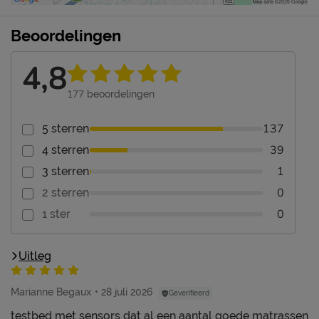
Beoordelingen
4,8
177
beoordelingen
137
5 sterren
39
4 sterren
1
3 sterren
0
2 sterren
0
1 ster
Uitleg
Marianne Begaux
28 juli 2026
Geverifieerd
testbed met sensors dat al een aantal goede matrassen