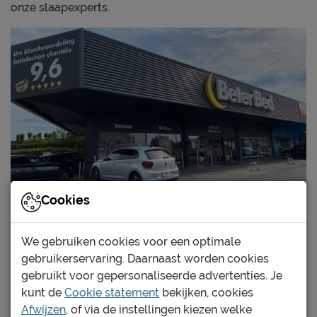
onze slaapexperts.
Cookies
We gebruiken cookies voor een optimale
Beter Slapen iD
gebruikerservaring. Daarnaast worden cookies
In deze winkel is een Beter Slapen iD
gebruikt voor gepersonaliseerde advertenties. Je
lichaamsscan aanwezig. Kom langs voor
kunt de
Cookie statement
bekijken, cookies
objectief advies voor jouw perfecte
Afwijzen
, of via de instellingen kiezen welke