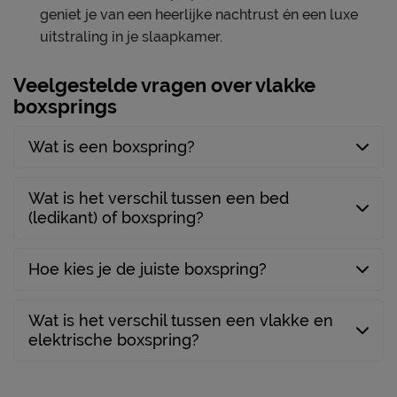
geniet je van een heerlijke nachtrust én een luxe
Kern topper
HR-koudschuim
uitstraling in je slaapkamer.
Poten
Veelgestelde vragen over vlakke
Modelnaam poten
Glamour
boxsprings
Materiaal poten
metaal
Kleur poten
zwart
Wat is een boxspring?
Goed om te weten
Wat is het verschil tussen een bed
5 jaar garantie op de
(ledikant) of boxspring?
Garantie
boxspring en het matras; 2
jaar op het topmatras
Hoe kies je de juiste boxspring?
Montage
gratis gemonteerd
stofzuigen met een
Onderhoud
Wat is het verschil tussen een vlakke en
meubelmondstuk
elektrische boxspring?