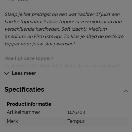
Slaap je het prettigst op een wat zachter óf juist een
harder topmatras? Deze topper is verkrijgbaar in drie
verschillende hardheden: Soft (zacht), Medium
(medium) en Firm (stevig). Zo kies je altijd de perfecte
topper voor jouw slaapwensen!
Hoe ligt deze topper?
Rust goed uit en ben altijd de beste versie van jezelf
met deze 8 cm hoge
Lees meer
TEMPUR Topper Pro®. De topper
vermindert drukpunten met maar liefst 20%. Dit komt
doordat deze topper is gemaakt van het nieuwe
Specificaties
TEMPUR® Advanced materiaal.
Deze ongekende
kenmerkende technologie tilt het TEMPUR
®
gevoel
Productinformatie
naar een geheel nieuw niveau.
Door het materiaal
Artikelnummer
1175703
reageren miljarden ultagevoelige cellen op jouw
Merk
Tempur
lichaamsvorm, gewicht en temperatuur. Er is geen