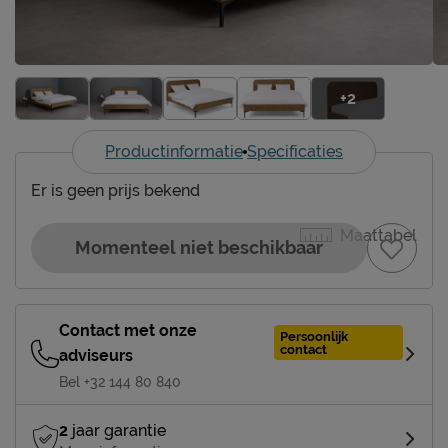
+2
Productinformatie
Specificaties
Er is geen prijs bekend
Maattabel
Momenteel niet beschikbaar
Contact met onze
Persoonlijk
contact
adviseurs
Bel +32 144 80 840
2
jaar garantie