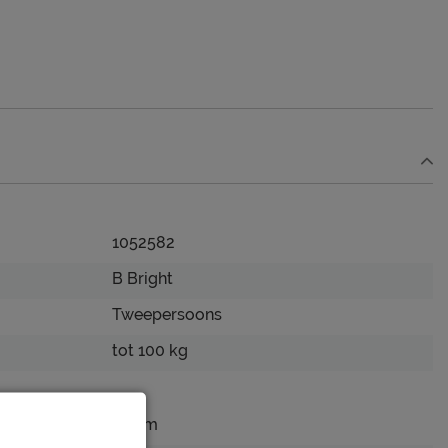
1052582
B Bright
Tweepersoons
tot 100 kg
54 cm