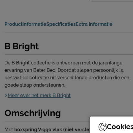
Productinformatie
Specificaties
Extra informatie
B Bright
De B Bright collectie is ontworpen met de jarenlange
ervaring van Beter Bed. Doordat slapen persoonlijk is,
bestaat de collectie uit verschillende producten die een
goede slaap ondersteunen.
Meer over het merk B Bright
Omschrijving
Cookie
Met
boxspring Viggo vlak (niet verstelbaar) met Silver