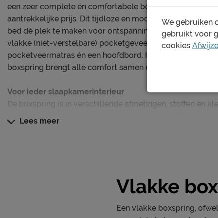
een zeer complete én comfortabele boxspring in je slaap
aantrekkelijke prijs. Dit tijdloze en moderne Scandinavis
We gebruiken c
bed dé plek te maken voor ontspanning! De boxspringset 
gebruikt voor 
vlakke (niet-verstelbare) pocketgeveerde boxen met daa
cookies
Afwijz
pocketveermatras én een hoofdbord. Het strakke en verfi
boxspring brengt alle comfort samen én laat je genieten v
Voor ieder slaapkamerinterieur
De boxspring is in verschillende afmetingen, stoffen én kl
zodat deze past bij ieder slaapkamerinterieur! Bij de uitv
Lees meer
een tweepersoonsmatras, en bij de uitvoeringen vanaf 1
eenpersoonsmatrassen geleverd. De complete boxspring i
elektrisch verstelstelbare uitvoering met gebruiksvriende
Pocketveermatras Silver Pocket Deluxe Foam
Vlakke box
Dit
matras is een echte uitblinker! Het zal je niet verbazen
prijs én boordevolle positieve klantervaringen tot één va
Een vlakke boxspring, ofwel 
Door de pocketveren wordt jouw lichaam perfect onderst