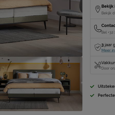
Bekijk
Bekijk d
Contac
Bel +32
3
jaar 
Meer in
Vakkun
Door on
Uitsteke
Perfecte