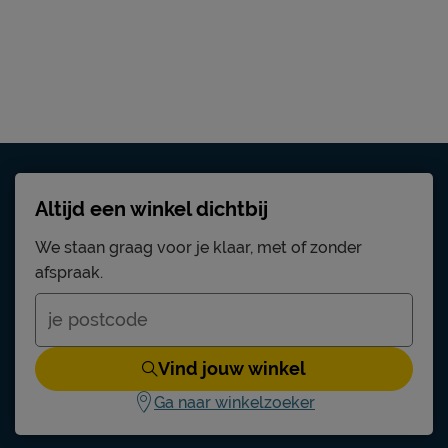
Viggo
metaal
zwart
3 jaar garantie volgens Beter Bed
Altijd een winkel dichtbij
voorwaarden
We staan graag voor je klaar, met of zonder
gratis gemonteerd
afspraak.
Stofzuigen met een meubelmondstuk
Vind jouw winkel
Beter Bed B.V.
Ga naar winkelzoeker
Postbus 716, 5400 AS, Uden, Nederland
info@beterbed.nl