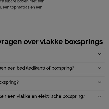
erstelbare boxen met een
, een topmatras en een
polyester/nylon
3.5 cm
5
)
275
vragen over vlakke boxsprings
Silver Pocket Foam deluxe
pocketveer
ssen een bed (ledikant) of boxspring?
geprofileerde HR-schuim SG40
assen
310
boxspring?
sen
6
ssen een vlakke en elektrische boxspring?
1
medium