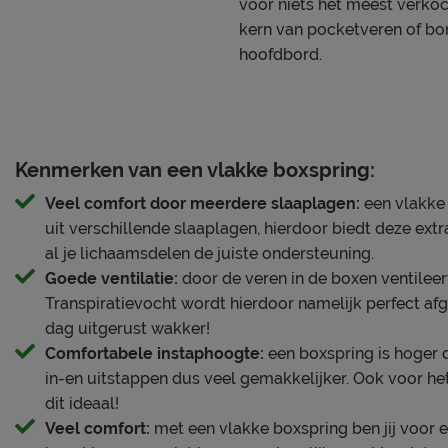
voor niets het meest verkoc
een koele toplaag, voor een extra zacht en koel slaapklim
kern van pocketveren of bo
matras bij de schouders en heupen verder in, waardoor jij 
hoofdbord.
ligt tijdens het slapen.
Extra koel slaapklimaat
Op dit matras lig je in elke slaaphouding zeer aangenaam
wervelkolom in een natuurlijke positie blijft, doordat de 
Kenmerken van een vlakke boxspring:
pocketveren. Deze veren kunnen los van elkaar bewegen
Veel comfort door meerdere slaaplagen:
een vlakke
precies waar jij het nodig hebt, ze bewegen als het ware 
uit verschillende slaaplagen, hierdoor biedt deze extr
Daardoor lig je niet alleen erg comfortabel, maar het mat
al je lichaamsdelen de juiste ondersteuning.
flexibel en veerkrachtig aan. Met dit matras profiteer je v
Goede ventilatie:
door de veren in de boxen ventilee
slaapklimaat, doordat het is aangevuld met een koelere 
Transpiratievocht wordt hierdoor namelijk perfect afg
profiteer je optimaal van een uitstekende vochtregulatie e
dag uitgerust wakker!
ideaal voor als je het snel warm hebt in bed.
Comfortabele instaphoogte:
een boxspring is hoger 
in-en uitstappen dus veel gemakkelijker. Ook voor he
Voordelen op een rijtje
dit ideaal!
● Complete set met hoofdbord, box en matras
Veel comfort:
met een vlakke boxspring ben jij voor e
● Perfecte ondersteuning en koel slaapklimaat