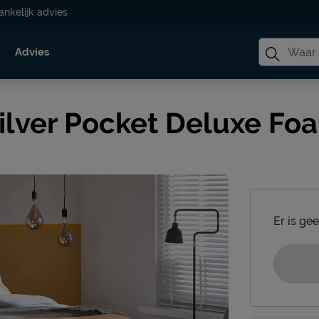
ankelijk advies
Advies
ilver Pocket Deluxe Fo
Er is ge