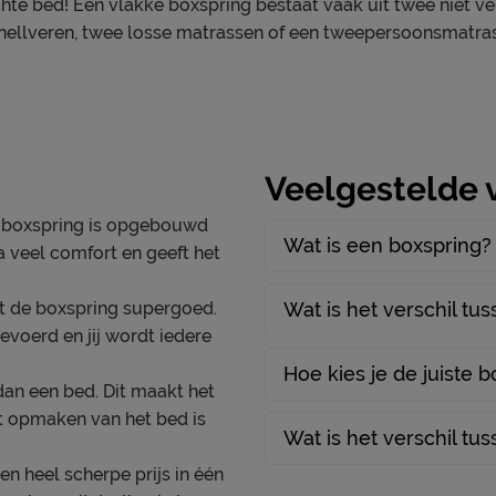
hte bed! Een vlakke boxspring bestaat vaak uit twee niet v
aat. Daarnaast veert dit
nellveren, twee losse matrassen of een tweepersoonsmatras
Materiaal
altijd in de beste houding
Afdeklaag dikte
Aantal slagen per veer
! Het zorgt ervoor dat jouw
Aantal veren per m2 (circa
Veelgestelde 
binnenkant bestaat uit
Matras(sen)
 en ondersteunen dus
 boxspring is opgebouwd
met je lichaam mee.
Modelnaam matras
Wat is een boxspring?
a veel comfort en geeft het
ras voelt ook nog eens erg
Opbouw matraskern
an een extra koel
rt de boxspring supergoed.
Wat is het verschil tu
Type comfortlaag
schuimsoort. Hierdoor
evoerd en jij wordt iedere
n ventilatie en is dit matras
Aantal veren per m2 matr
Hoe kies je de juiste 
dan een bed. Dit maakt het
Aantal slagen veer matras
t opmaken van het bed is
Wat is het verschil tu
Comfortzones
en heel scherpe prijs in één
Hardheid Matrassen