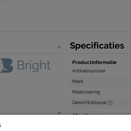
Specificaties
Productinformatie
Artikelnummer
Merk
Maatvoering
Gewichtsklasse
Afmetingen
s
Instaphoogte in cm
 Pocket Deluxe Foam
haal je