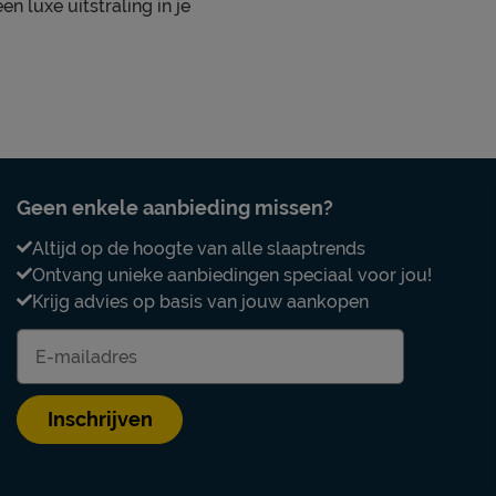
en luxe uitstraling in je
Poten
Modelnaam poten
zuiger te zuigen met een
Materiaal poten
Kleur poten
Goed om te weten
Geen enkele aanbieding missen?
Garantie
Altijd op de hoogte van alle slaaptrends
Ontvang unieke aanbiedingen speciaal voor jou!
Montage
Krijg advies op basis van jouw aankopen
Onderhoud
Leveranciersinformatie
Naam
Inschrijven
Locatie
Emailadres