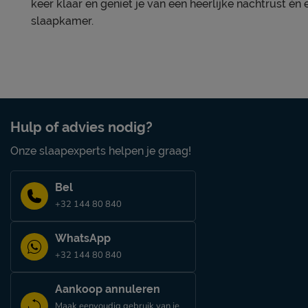
keer klaar en geniet je van een heerlijke nachtrust én e
● Uitstekende vochtregulatie en ventilatie
slaapkamer.
Onderhoud
We adviseren je om de boxspring regelmatig met een stof
speciaal meubelmondstuk.
Hulp of advies nodig?
Onze slaapexperts helpen je graag!
Bel
+32 144 80 840
WhatsApp
+32 144 80 840
Aankoop annuleren
Maak eenvoudig gebruik van je