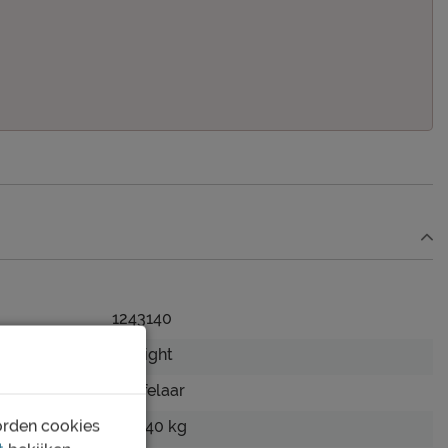
1243140
B Bright
Twijfelaar
orden cookies
tot 140 kg