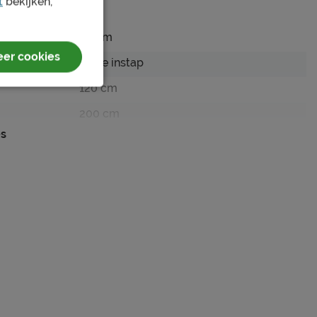
t
bekijken,
63 cm
er cookies
Hoge instap
120 cm
200 cm
es
130 x 220 cm
115 cm
130 cm
10 cm
10 cm
ash grey