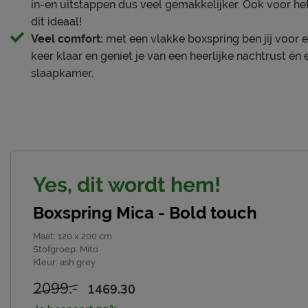
in-en uitstappen dus veel gemakkelijker. Ook voor he
wasmachine en beide zijden zijn beslaapbaar, waardoor je
dit ideaal!
Veel comfort:
met een vlakke boxspring ben jij voor e
Waarom jij voor Mica kiest
keer klaar en geniet je van een heerlijke nachtrust én e
slaapkamer.
• Complete boxspringset met hoofdbord, boxen, pocketve
• Elegant hoofdbord met strakke lijnen en comfortabele 
• Mito-stof (volumineus en grof)
• Veerkrachtige ondersteuning, perfecte ventilatie en er
• Robuuste, ronde Round potenset in beige oak voor een 
• Geschikt voor alle lichaamstypes en slaaphoudingen
Yes, dit wordt hem!
Jouw Mica, jouw stijl
Boxspring Mica - Bold touch
Online kun je kiezen uit verschillende kleuren. Liever nog
onze winkels en met de online boxspring configurator Mi
Maat
:
120 x 200 cm
Stofgroep
:
Mito
hoofdborden, stoffen, slaapsystemen, matrassen en poten.
Kleur
:
ash grey
supereenvoudig zelf samen.
2099.-
1469.30
Maak je slaapkamer compleet