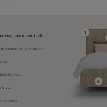
creëer jouw ideale bed!
 karakter aan jouw ideale bed.
r(en).
elemaal afmaken.
psysteem.
n slaapwensen.