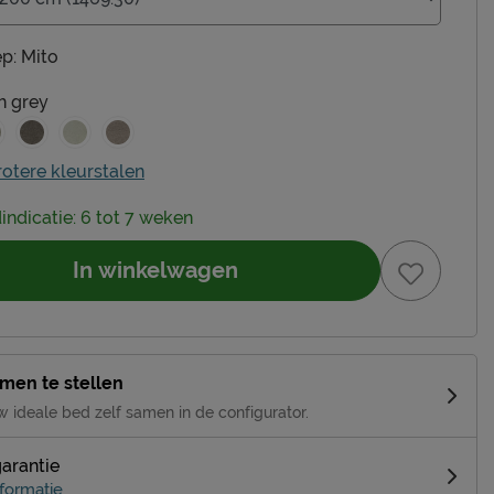
p:
Mito
h grey
rotere kleurstalen
dindicatie: 6 tot 7 weken
In winkelwagen
amen te stellen
w ideale bed zelf samen in de configurator.
garantie
formatie