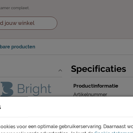
apkamer compleet.
d jouw winkel
kbare producten
Specificaties
Productinformatie
Artikelnummer
s
Merk
Maatvoering
ookies voor een optimale gebruikerservaring. Daarnaast w
Gewichtsklasse