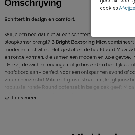
Omschrijving
gebruikt voor 
cookies
Afwijz
Schittert in design en comfort.
Wil je een bed dat niet alleen schittert in design, maar ook 
slaapkamer brengt?
B Bright Boxspring Mica
combineert 
moderne uitstraling. Het gestoffeerde hoofdbord Mica valt
en ronde vormen, die samen een modern en luxe gevoel i
Dankzij de zachte rondingen zit je bovendien heerlijk com
hoofdbord aan - perfect voor een ontspannen avond of oc
volumineuze
stof Mito
met grove structuur, krijgt jouw be
robuuste, ronde
Round potenset in beige oak
geeft Mica
uitstraling die moeiteloos in elke slaapkamer past.
Lees meer
De Mica wordt compleet geleverd met een niet verstelba
gestoffeerde pocketveermatras(sen) - alles wat je nodig 
ontspannen nacht.