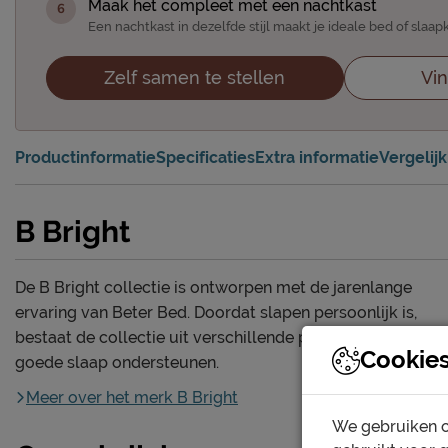
Maak het compleet met een nachtkast
Een nachtkast in dezelfde stijl maakt je ideale bed of sla
Zelf samen te stellen
Vin
Productinformatie
Specificaties
Extra informatie
Vergelij
B Bright
De B Bright collectie is ontworpen met de jarenlange
ervaring van Beter Bed. Doordat slapen persoonlijk is,
bestaat de collectie uit verschillende producten die een
Cookie
goede slaap ondersteunen.
Meer over het merk B Bright
We gebruiken c