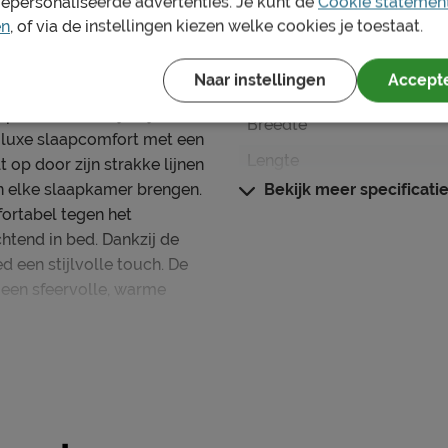
gepersonaliseerde advertenties. Je kunt de
Cookie statemen
Afmetingen
en
, of via de instellingen kiezen welke cookies je toestaat.
Instaphoogte in cm
Naar instellingen
Accepte
Instaphoogte
pure rust en stijl in je
Breedte
luxe slaapcomfort met een
Lengte
 op door zijn strakke lijnen
n elke slaapkamer brengen.
Bekijk meer specificati
Buitenmaat (BxL)
fortabel tegen het
Hoogte hoofdbord
htend in bed. Dankzij de
d een stijlvolle touch. De
Breedte hoofdbord
 een sfeervolle, warme
Diepte Hoofdbord
Poothoogte
re pocketveer boxspring en
Specificaties boxspring
hebt voor een ultiem
Kleur