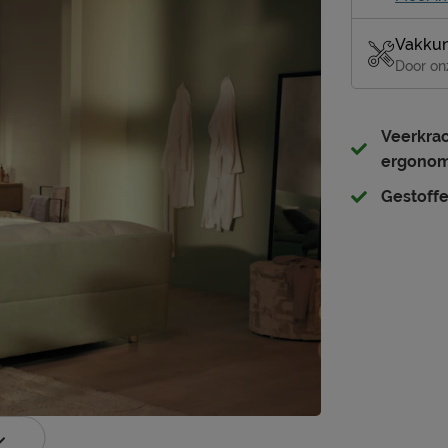
Vakkun
Door on
Veerkrac
ergonom
Gestoffe