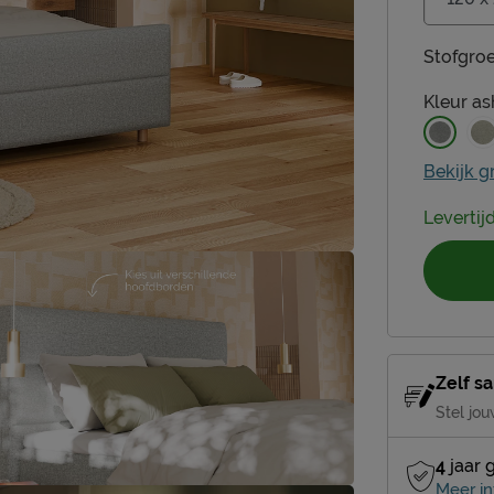
Stofgroe
Kleur
as
Bekijk g
Levertij
Zelf s
Stel jou
4
jaar 
Meer in