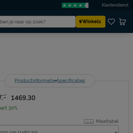
Klantendienst
Winkels
Productinformatie
Specificaties
.-
1469.30
aart 30%
Maattabel