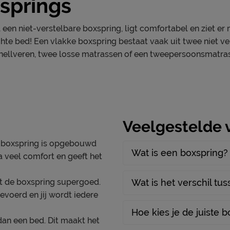
springs
Stofgroep
 met één matras, de maten
Type bekleding
een niet-verstelbare boxspring, ligt comfortabel en ziet er m
Uitvoering
hte bed! Een vlakke boxspring bestaat vaak uit twee niet v
nellveren, twee losse matrassen of een tweepersoonsmatras
j de individueel verpakte
ng en ventilatie voor een
Overige
rsteuning aan hoofd, nek,
nd blijft. Minder draaien,
nt.
Materiaal
Veelgestelde 
Afdeklaag dikte
deklaag van comfortschuim
 boxspring is opgebouwd
g, terwijl de afdeklaag
Aantal slagen per veer
Wat is een boxspring?
a veel comfort en geeft het
combineert twee hardheden
Aantal veren per m2 (circa
ne zijde kies je voor een
rt de boxspring supergoed.
Wat is het verschil tu
tevige ondersteuning biedt.
Matras(sen)
evoerd en jij wordt iedere
Modelnaam matras
Hoe kies je de juiste 
or extra veerkracht,
dan een bed. Dit maakt het
Opbouw matraskern
de afritsbare hoes kan in de