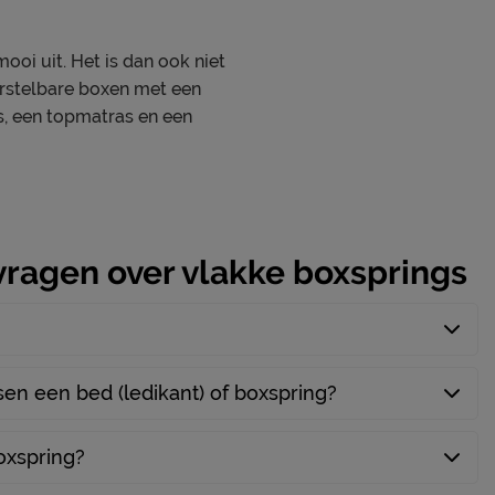
Vlak
2-persoons boxspring met 2-persoons
ooi uit. Het is dan ook niet
matras, vanaf breedtemaat 160 cm twee 1-
erstelbare boxen met een
persoons matrassen. Topmatras is 2-
, een topmatras en een
persoons
polyester
polyether, 2,5 cm
5,5
vragen over vlakke boxsprings
)
256
B Bright
ssen een bed (ledikant) of boxspring?
pocketveer
assen
256
boxspring?
sen
5,5