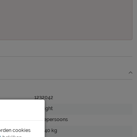
1232042
B Bright
Tweepersoons
orden cookies
tot 140 kg