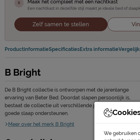
Maak het compleet met een nachtkast
Een nachtkast in dezelfde stijl maakt je ideale bed of sla
Zelf samen te stellen
Vin
Productinformatie
Specificaties
Extra informatie
Vergelij
B Bright
De B Bright collectie is ontworpen met de jarenlange
ervaring van Beter Bed. Doordat slapen persoonlijk is,
bestaat de collectie uit verschillende producten die een
Cookie
goede slaap ondersteunen.
Meer over het merk B Bright
We gebruiken c