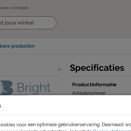
apkamer compleet.
d jouw winkel
kbare producten
Specificaties
Productinformatie
Artikelnummer
s
Merk
Maatvoering
ookies voor een optimale gebruikerservaring. Daarnaast w
Gewichtsklasse