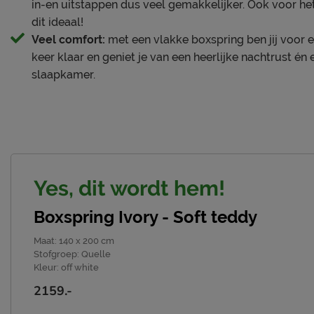
in-en uitstappen dus veel gemakkelijker. Ook voor he
wasbaar, en beide zijden zijn beslaapbaar voor een langer
dit ideaal!
Veel comfort:
met een vlakke boxspring ben jij voor e
Waarom jij voor Ivory kiest
keer klaar en geniet je van een heerlijke nachtrust én e
slaapkamer.
• Complete boxspringset met hoofdbord, boxen, pocketve
• Stijlvolle combinatie van vintage charme en moderne lu
• Opvallend hoofdbord met naar binnen gebogen hoeken 
• Teddystof Quelle (zeer aaibaar)
• Veerkrachtige ondersteuning, perfecte ventilatie en er
• Slanke Wing potenset (18 cm) in dark oak voor een mode
Yes, dit wordt hem!
• Geschikt voor alle lichaamstypes en slaaphoudingen
Boxspring Ivory - Soft teddy
Jouw Ivory, jouw stijl
Online kun je kiezen uit verschillende kleuren. Liever nog
Maat
:
140 x 200 cm
Stofgroep
:
Quelle
onze winkels en met de online boxspring configurator Mi
Kleur
:
off white
hoofdborden, stoffen, slaapsystemen, matrassen en poten.
2159.-
supereenvoudig zelf samen.