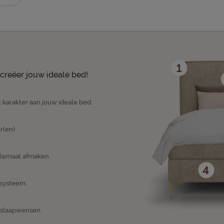
creëer jouw ideale bed!
 karakter aan jouw ideale bed.
r(en).
elemaal afmaken.
psysteem.
n slaapwensen.