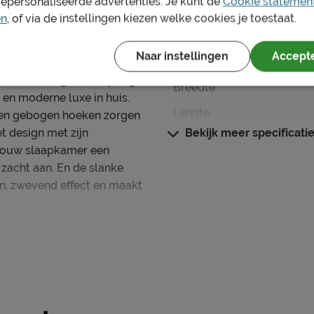
gepersonaliseerde advertenties. Je kunt de
Cookie statemen
Afmetingen
en
, of via de instellingen kiezen welke cookies je toestaat.
Instaphoogte in cm
Naar instellingen
Accepte
Instaphoogte
er? Met
B Bright Boxspring
Breedte
 en moderne luxe in huis.
Lengte
nnen gebogen hoeken zorgen
t design met zijn
Bekijk meer specificati
Buitenmaat (BxL)
 jouw slaapkamer een
Hoogte hoofdbord
 zacht aan. En de slanke
n, zwevend effect en maakt
Breedte hoofdbord
Poothoogte
kke boxspring,
Specificaties boxspring
 HR topper - alles voor een
Kleur
Stofgroep
 met één matras, de maten