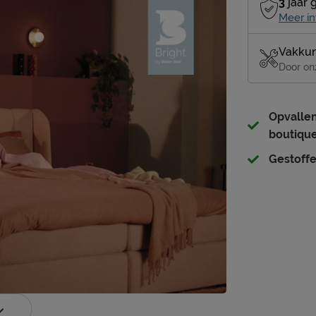
3
jaar 
Meer in
Vakkun
Door on
Opvalle
boutiqu
Gestoffe