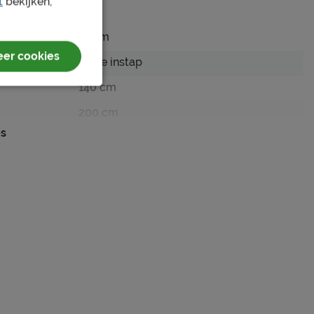
t
bekijken,
71 cm
er cookies
Hoge instap
140 cm
200 cm
es
157 x 215 cm
123 cm
157 cm
18 cm
off white
Quelle