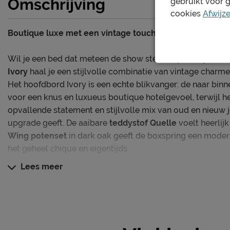
Omschrijving
gebruikt voor 
cookies
Afwijz
Boutique luxe met een vintage touch.
Wil je een bed dat meteen de show steelt in je slaapkam
Ivory
haal je een stijlvolle combinatie van vintage charme
Het hoofdbord Ivory is een echte blikvanger: de naar bi
voor een knus en luxueus boutique hotelgevoel, terwijl he
opvallende statement en stijlvolle mix van oud en nieuw
upgrade geeft. De aaibare
teddystof Quelle
voelt heerlijk
Wing potenset
in dark oak geeft de boxspring een moder
het geheel chique en eigentijds.
Lees meer
Deze Ivory wordt compleet geleverd met een medium vla
gestoffeerde pocketveermatras(sen) en een veerkrachtige
nacht vol comfort en klasse.
De boxsprings tot en met 140 cm breed worden geleverd