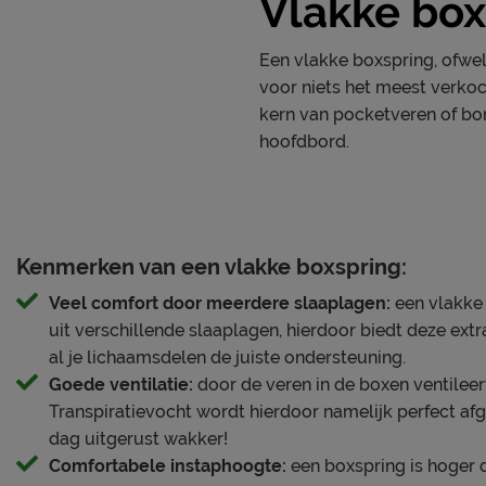
Vlakke box
breder dan 140 cm worden geleverd met twee matrassen.
Een vlakke boxspring, ofwel 
Hoe ligt deze boxspring?
voor niets het meest verkoc
Boxspring Ivory biedt luxe comfort en optimale ondersteu
kern van pocketveren of bo
verpakte pocketveren in de box geniet je van perfecte ge
hoofdbord.
luchtcirculatie voor een fris slaapklimaat. De 7 comfort
ondersteuning aan hoofd, nek, schouders en taille, waar
uitgelijnd blijft en je minder hoeft te draaien in bed.
Het
20 cm hoge gestoffeerde pocketveermatras
met een
Kenmerken van een vlakke boxspring:
comfortschuim biedt een fijne balans tussen zachtheid en 
Veel comfort door meerdere slaaplagen:
een vlakke
bovenste laag zorgt voor een antiallergisch slaapklimaa
uit verschillende slaaplagen, hierdoor biedt deze extr
twee hardheden ineen en is daardoor aan beide zijden besl
al je lichaamsdelen de juiste ondersteuning.
kies je voor een medium mate van ondersteuning, terwijl 
Goede ventilatie:
door de veren in de boxen ventilee
ondersteuning biedt.
Transpiratievocht wordt hierdoor namelijk perfect afg
dag uitgerust wakker!
Daarbovenop zorgt de
HR topper
met koudschuim kern vo
Comfortabele instaphoogte:
een boxspring is hoger 
uitstekende ventilatie en een fris gevoel. Extra praktisch: 