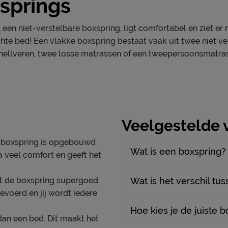
springs
Uitvoering
een niet-verstelbare boxspring, ligt comfortabel en ziet er m
Overige
hte bed! Een vlakke boxspring bestaat vaak uit twee niet v
ning. Dankzij de individueel
nellveren, twee losse matrassen of een tweepersoonsmatras
wichtsverdeling en
zones geven doelgerichte
Materiaal
door je wervelkolom mooi
Afdeklaag dikte
Aantal slagen per veer
Veelgestelde 
 afdeklaag van
Aantal veren per m2 (circa
ondersteuning, terwijl de
 boxspring is opgebouwd
t. Het matras combineert
Wat is een boxspring?
Matras(sen)
a veel comfort en geeft het
aapbaar. Bij de ene zijde
Modelnaam matras
de andere zijde stevige
rt de boxspring supergoed.
Wat is het verschil tu
Opbouw matraskern
evoerd en jij wordt iedere
Aantal veren per m2 matr
Hoe kies je de juiste 
or extra veerkracht,
dan een bed. Dit maakt het
Aantal slagen veer matras
de hoes is afritsbaar en