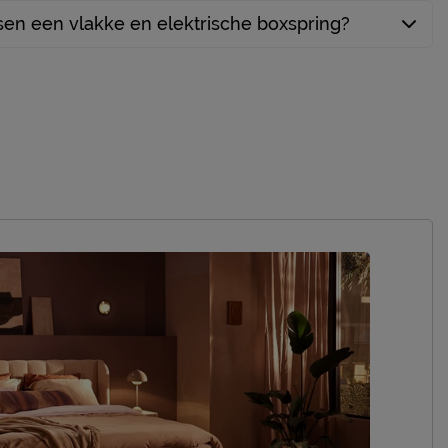
ssen een vlakke en elektrische boxspring?
7
medium
Gold
HR-koudschuim
Wing
metaal
dark oak
3 jaar garantie volgens Beter Bed
voorwaarden