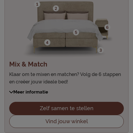
Mix & Match
Klaar om te mixen en matchen? Volg de 6 stappen
en creëer jouw ideale bed!
Kies je hoofdbord
Meer informatie
Strak, gedetailleerd, modern of retro? Het hoofdbord
geeft karakter aan jouw ideale bed.
Zelf samen te stellen
Selecteer de stof & kleur
Maak je bed echt jouw bed met een stof in je favoriete
Vind jouw winkel
kleur(en).