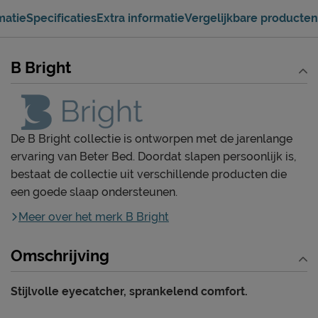
Ga voor jouw favoriete poten
matie
Specificaties
Extra informatie
Vergelijkbare producten
Elegant, modern of chique? Vind de poten die jouw bed
helemaal afmaken.
Bepaal je slaapsysteem
B Bright
Ga je voor een bed, (verstelbare) boxspring of
opbergslaapsysteem.
Vind jouw (top)matras
Kies het (top)matras dat het beste past bij jouw lichaam
en slaapwensen.
De B Bright collectie is ontworpen met de jarenlange
ervaring van Beter Bed. Doordat slapen persoonlijk is,
Maak het compleet met een nachtkast
Een nachtkast in dezelfde stijl maakt je ideale bed of
bestaat de collectie uit verschillende producten die
slaapkamer compleet.
een goede slaap ondersteunen.
Meer over het merk B Bright
Omschrijving
Stijlvolle eyecatcher, sprankelend comfort.