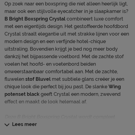
Op zoek naar een boxspring die niet alleen heerlijk ligt,
maar ook een stijlvolle eyecatcher in je slaapkamer is?
B Bright Boxspring Crystal
combineert luxe comfort
met een eigentijds design. Het gestoffeerde hoofdbord
Crystal straalt elegantie uit met strakke lijnen voor een
modern design en een verfijnde hotel-chique
uitstraling. Bovendien krijgt je bed nog meer body
dankzij het bijpassende voetbord. Met de zachte stof
voelen het hoofd- en voetenbord beiden
onweerstaanbaar comfortabel aan. Met de zachte,
fluwelen
stof Bluvel
met subtiele glans creëer je een
chique look die perfect bij jou past. De slanke
Wing
potenset black
geeft Crystal een modern, zwevend
effect en maakt de look helemaal af.
Deze B Bright Boxspring Crystal wordt compleet
geleverd met een niet verstelbare pocketveer
Lees meer
boxspring, gestoffeerde pocketmatras(sen) en een