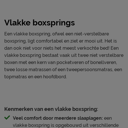
Breedte hoofdbord
150 cm
een afdeklaag van comfortschuim biedt een perfecte
Diepte Hoofdbord
10 cm
balans tussen zachtheid en ondersteuning, terwijl de
Poothoogte
18 cm
bovenste laag zorgt voor een antiallergisch
Vlakke boxsprings
slaapklimaat. Het matras combineert twee hardheden
Specificaties boxspring
ineen en is daardoor aan beide zijden beslaapbaar. Bij
Een vlakke boxspring, ofwel een niet-verstelbare
Kleur
dark grey
de ene zijde kies je voor een medium mate van
boxspring, ligt comfortabel en ziet er mooi uit. Het is
ondersteuning, terwijl de andere zijde stevige
dan ook niet voor niets het meest verkochte bed! Een
Stofgroep
Bluvel
ondersteuning biedt. Daarbovenop zorgt de HR topper
vlakke boxspring bestaat vaak uit twee niet verstelbare
Type bekleding
stof
met koudschuimkern voor extra veerkracht,
boxen met een kern van pocketveren of bonellveren,
Uitvoering
Vlak
uitstekende ventilatie en een fris gevoel. Extra
twee losse matrassen of een tweepersoonsmatras, een
2-persoons boxspring met
praktisch: de afritsbare hoes kan in de wasmachine en
topmatras en een hoofdbord.
2-persoons matras, vanaf
beide zijden zijn beslaapbaar, waardoor je topper extra
Overige
breedtemaat 160 cm twee
lang meegaat.
1-persoons matrassen.
Topmatras is 2-persoons
Waarom jij voor Crystal kiest
Kenmerken van een vlakke boxspring:
Materiaal
polyester
Veel comfort door meerdere slaaplagen:
een
• Complete boxspringset met hoofdbord, boxen,
Afdeklaag dikte
polyether, 2,5 cm
vlakke boxspring is opgebouwd uit verschillende
pocketveermatras(sen) en topper