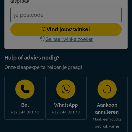
afspraak.
Vind jouw winkel
Ga naar winkelzoeker
Hulp of advies nodig?
Onze slaapexperts helpen je graag!
Bel
WhatsApp
Aankoop
annuleren
+32 144 80 840
+32 144 80 840
Maak eenvoudig
gebruik van je