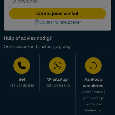
drogen alleen op lage
Drooginstructies
temperatuur
Vind jouw winkel
Strijkinstructies
normaal strijken 150°C
Ga naar winkelzoeker
Goed om te weten
Garantie
1 jaar garantie
Hulp of advies nodig?
Onze slaapexperts helpen je graag!
Bel
WhatsApp
Aankoop
annuleren
+32 144 80 840
+32 144 80 840
Maak eenvoudig
gebruik van je
wettelijke
bedenktijd