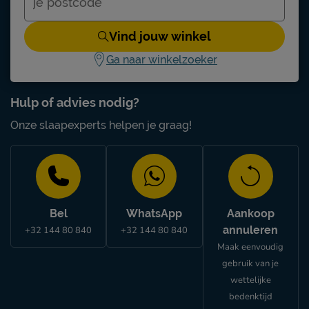
drogen alleen op lage
Drooginstructies
temperatuur
Vind jouw winkel
Strijkinstructies
normaal strijken 150°C
Ga naar winkelzoeker
Goed om te weten
Garantie
1 jaar garantie
Hulp of advies nodig?
Onze slaapexperts helpen je graag!
Bel
WhatsApp
Aankoop
annuleren
+32 144 80 840
+32 144 80 840
Maak eenvoudig
gebruik van je
wettelijke
bedenktijd