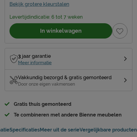
Bekijk grotere kleurstalen
Levertijdindicatie: 6 tot 7 weken
In winkelwagen
3
jaar garantie
Meer informatie
Vakkundig bezorgd & gratis gemonteerd
Door onze eigen vakmensen
Gratis thuis gemonteerd
Te combineren met andere Bienne meubelen
atie
Specificaties
Meer uit de serie
Vergelijkbare producten