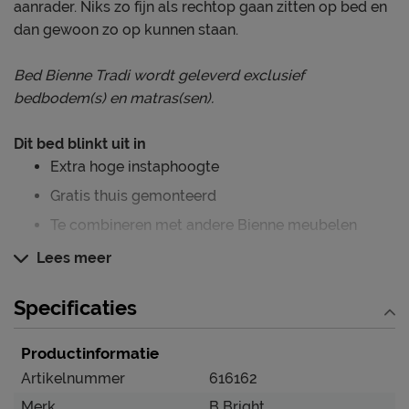
aanrader. Niks zo fijn als rechtop gaan zitten op bed en
dan gewoon zo op kunnen staan.
Bed Bienne Tradi wordt geleverd exclusief
bedbodem(s) en matras(sen).
Dit bed blinkt uit in
Extra hoge instaphoogte
Gratis thuis gemonteerd
Te combineren met andere Bienne meubelen
Lees meer
Persoonlijk slaapcomfort
Specificaties
Dit bed wordt geleverd exclusief bedbodem(s) en
matras(sen). Hierdoor kun je zelf een bedbodem en
Productinformatie
matras uitkiezen die perfect past bij jouw
slaapcomfort. Vraag gerust een van onze
Artikelnummer
616162
slaapadviseurs in de winkel voor een bijpassend advies.
Merk
B Bright