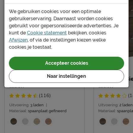
Uitvoering
bedbodem
We gebruiken cookies voor een optimale
Kleur
truffel eiken
gebruikerservaring. Daarnaast worden cookies
Materiaal
spaanplaat gefineerd
gebruikt voor gepersonaliseerde advertenties. Je
kunt de
Cookie statement
bekijken, cookies
Goed om te weten
Afwijzen
, of via de instellingen kiezen welke
cookies je toestaat.
Afnemen met een vochtig
Onderhoud
doekje
Accepteer cookies
Garantie
3 jaar garantie
Montage
gratis gemonteerd
Naar instellingen
Nachtkast Bienne met 3
Nachtkast Bi
laden
laden
Leveranciersinformatie
(116)
(1
Naam
Beter Bed B.V.
Postbus 716, 5400 AS,
Uitvoering:
3 laden
|
Uitvoering:
2 laden
Locatie
Materiaal:
spaanplaat gefineerd
Materiaal:
spaanpla
Uden, Nederland
Emailadres
info@beterbed.nl