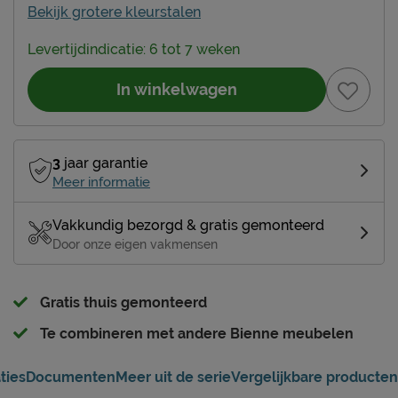
Bekijk grotere kleurstalen
Levertijdindicatie: 6 tot 7 weken
In winkelwagen
3
jaar garantie
Meer informatie
Vakkundig bezorgd & gratis gemonteerd
Door onze eigen vakmensen
Gratis thuis gemonteerd
Te combineren met andere Bienne meubelen
ties
Documenten
Meer uit de serie
Vergelijkbare producten