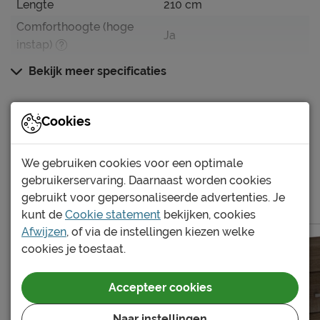
Lengte
210 cm
Comforthoogte (hoge
Ja
instap)
Hoogte hoofdbord
88 cm
Bekijk meer specificaties
Kenmerken
Documenten
Cookies
Elektrisch verstelbare
Mogelijk
bedbodem mogelijk?
Bienne Rondo bed montagetekening
Excl. matras en
We gebruiken cookies voor een optimale
Uitvoering
bedbodem
gebruikerservaring. Daarnaast worden cookies
Meer van de serie Bienne
gebruikt voor gepersonaliseerde advertenties. Je
Kleur
truffel eiken
kunt de
Cookie statement
bekijken, cookies
Materiaal
spaanplaat gefineerd
Afwijzen
, of via de instellingen kiezen welke
cookies je toestaat.
Goed om te weten
Afnemen met een vochtig
Onderhoud
Accepteer cookies
doekje
Garantie
3 jaar garantie
Naar instellingen