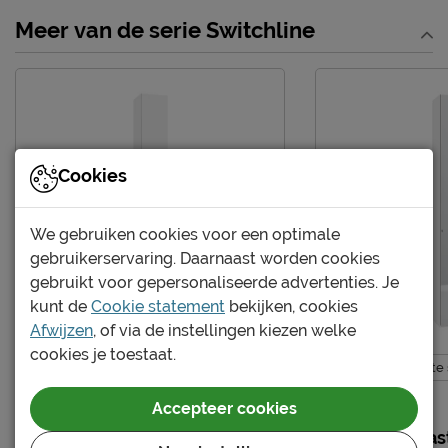
Kenmerken
Meer van de serie Switchline
Kleur
premium wit
Kastverdeling per
1 legplank en 1 roede
kastdeel
Materiaal
Cookies
Materiaal
melamine
Goed om te weten
We gebruiken cookies voor een optimale
Afnemen met een vochtig
gebruikerservaring. Daarnaast worden cookies
Onderhoud
doekje
gebruikt voor gepersonaliseerde advertenties. Je
kunt de
Cookie statement
bekijken, cookies
Garantie
3 jaar garantie
Afwijzen
, of via de instellingen kiezen welke
Montage
niet inbegrepen
cookies je toestaat.
Zelf samen te stellen
Zelf samen te 
Leveranciersinformatie
Accepteer cookies
Naam
Beter Bed B.V.
Draaideurkast Switchline
Draaideurkas