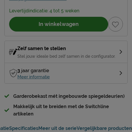
Levertijdindicatie: 4 tot 5 weken
In winkelwagen
Zelf samen te stellen
Stel jouw ideale bed zelf samen in de configurator.
3
jaar garantie
Meer informatie
Garderobekast mét ingebouwde spiegeldeur(en)
Makkelijk uit te breiden met de Switchline
artikelen
atie
Specificaties
Meer uit de serie
Vergelijkbare producten