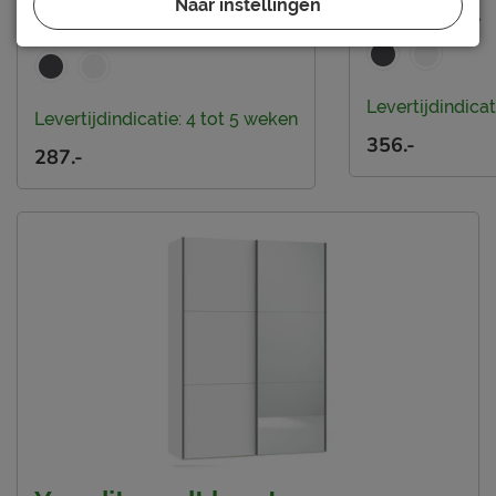
Postbus 716, 5400 AS,
Naar instellingen
met spiegel
Locatie
(4)
Uden, Nederland
Emailadres
info@beterbed.nl
Levertijdindicat
Levertijdindicatie: 4 tot 5 weken
356.-
287.-