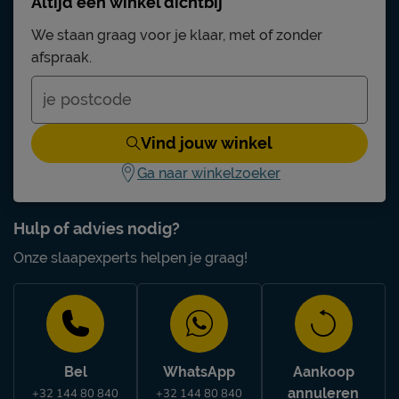
Altijd een winkel dichtbij
We staan graag voor je klaar, met of zonder
afspraak.
Vind jouw winkel
Ga naar winkelzoeker
Hulp of advies nodig?
Onze slaapexperts helpen je graag!
Bel
WhatsApp
Aankoop
annuleren
+32 144 80 840
+32 144 80 840