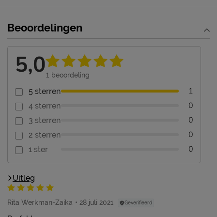
Beoordelingen
5,0
1
beoordeling
1
5 sterren
0
4 sterren
0
3 sterren
0
2 sterren
0
1 ster
Uitleg
Rita Werkman-Zaika
28 juli 2021
Geverifieerd