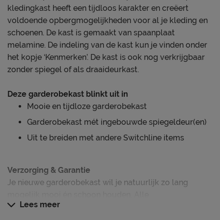
kledingkast heeft een tijdloos karakter en creëert
voldoende opbergmogelijkheden voor al je kleding en
schoenen. De kast is gemaakt van spaanplaat
melamine. De indeling van de kast kun je vinden onder
het kopje ‘Kenmerken’. De kast is ook nog verkrijgbaar
zonder spiegel of als draaideurkast.
Deze garderobekast blinkt uit in
Mooie en tijdloze garderobekast
Garderobekast mét ingebouwde spiegeldeur(en)
Uit te breiden met andere Switchline items
Verzorging & Garantie
Je nieuwe garderobekast wil je natuurlijk zo lang
mogelijk mooi én schoon houden. Alle
Lees meer
schoonmaakinstructies, evenals de garantie op de
garderobekast, kun je terug vinden bij het kopje ‘Goed