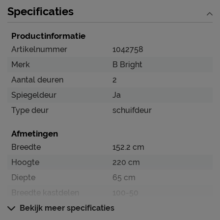
Specificaties
om te weten’.
Productinformatie
Artikelnummer
1042758
Merk
B Bright
Aantal deuren
2
Spiegeldeur
Ja
Type deur
schuifdeur
Afmetingen
Breedte
152.2 cm
Hoogte
220 cm
Diepte
65 cm
Breedte kastdelen
100-50
Maat
Bekijk meer specificaties
152.2 x 220 x 65 cm