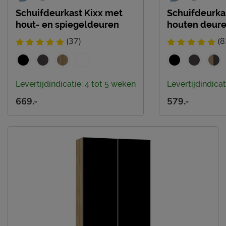
Schuifdeurkast Kixx met
Schuifdeurka
hout- en spiegeldeuren
houten deur
(37)
(8
Levertijdindicatie: 4 tot 5 weken
Levertijdindicat
669.-
579.-