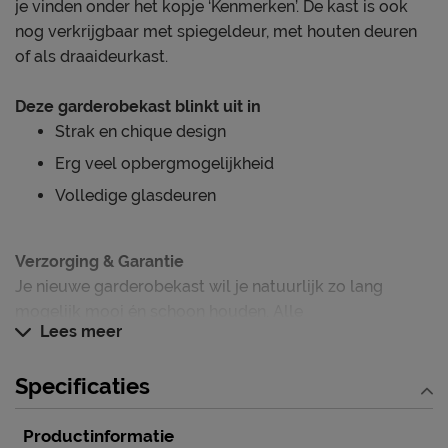
je vinden onder het kopje ‘Kenmerken’. De kast is ook
nog verkrijgbaar met spiegeldeur, met houten deuren
of als draaideurkast.
Deze garderobekast blinkt uit in
Strak en chique design
Erg veel opbergmogelijkheid
Volledige glasdeuren
Verzorging & Garantie
Je nieuwe garderobekast wil je natuurlijk zo lang
mogelijk mooi én schoon houden. Alle
Lees meer
schoonmaakinstructies, evenals de garantie op de
garderobekast, kun je terug vinden bij het kopje ‘Goed
Specificaties
om te weten’.
Productinformatie