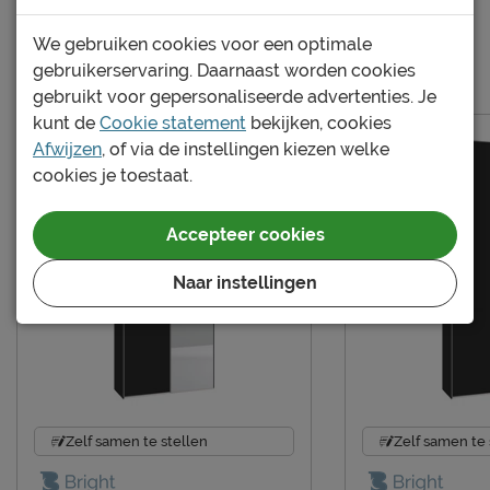
Materiaal
We gebruiken cookies voor een optimale
Meer van de serie Kixx
gebruikerservaring. Daarnaast worden cookies
Materiaal
spaanplaat melamine
gebruikt voor gepersonaliseerde advertenties. Je
kunt de
Cookie statement
bekijken, cookies
Goed om te weten
Afwijzen
, of via de instellingen kiezen welke
Afnemen met een vochtig
Onderhoud
cookies je toestaat.
doekje
Garantie
3 jaar garantie
Accepteer cookies
Montage
niet inbegrepen
Naar instellingen
Leveranciersinformatie
Naam
Beter Bed B.V.
Postbus 716, 5400 AS,
Locatie
Uden, Nederland
Emailadres
info@beterbed.nl
Zelf samen te stellen
Zelf samen te 