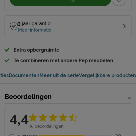
3
jaar garantie
Meer informatie
Extra opbergruimte
Te combineren met andere Pep meubelen
ties
Documenten
Meer uit de serie
Vergelijkbare producten
Beoordelingen
4,4
46
beoordelingen