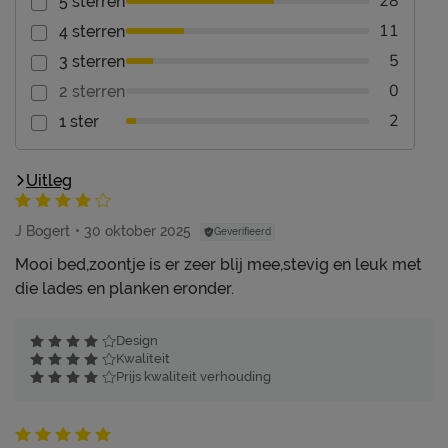
28
5 sterren
11
4 sterren
5
3 sterren
0
2 sterren
2
1 ster
Uitleg
J Bogert
30 oktober 2025
Geverifieerd
Mooi bed,zoontje is er zeer blij mee,stevig en leuk met
die lades en planken eronder.
Design
Kwaliteit
Prijs kwaliteit verhouding