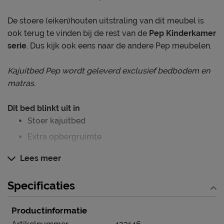
De stoere (eiken)houten uitstraling van dit meubel is
ook terug te vinden bij de rest van de
Pep Kinderkamer
serie
. Dus kijk ook eens naar de andere Pep meubelen.
Kajuitbed Pep wordt geleverd exclusief bedbodem en
matras.
Dit bed blinkt uit in
Stoer kajuitbed
Extra opbergruimte
Te combineren met andere Pep meubelen
Lees meer
Specificaties
Verzorging & Garantie
Je nieuwe kinderbed wil je natuurlijk zo lang mogelijk
Productinformatie
mooi én schoon houden. Alle schoonmaakinstructies,
evenals de garantie op het kinderbed, kun je terug