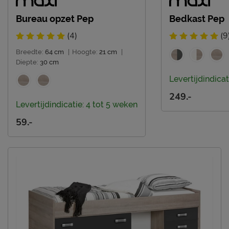
geplaatst
Bureau opzet Pep
Bedkast Pep
Leveranciersinformatie
(4)
(9
Naam
Beter Bed B.V.
Breedte:
64 cm
|
Hoogte:
21 cm
|
Postbus 716, 5400 AS,
Locatie
Diepte:
30 cm
Uden, Nederland
Levertijdindicat
Emailadres
info@beterbed.nl
249.-
Levertijdindicatie: 4 tot 5 weken
59.-