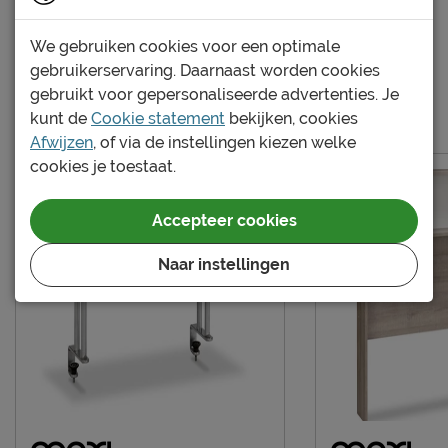
bedbodem mogelijk?
Pep kajuitbed pakket 2
Excl. matras en
Uitvoering
Pep kajuitbed pakket 3
We gebruiken cookies voor een optimale
bedbodem
gebruikerservaring. Daarnaast worden cookies
Kleur
eiken/antraciet
gebruikt voor gepersonaliseerde advertenties. Je
Meer van de serie Pep
kunt de
Cookie statement
bekijken, cookies
Materiaal
spaanplaat melamine
Afwijzen
, of via de instellingen kiezen welke
Materiaal poten
hout
cookies je toestaat.
Type bed
Kajuitbed
Accepteer cookies
Goed om te weten
Afnemen met een vochtig
Naar instellingen
Onderhoud
doekje
Garantie
3 jaar garantie
Montage
niet inbegrepen
In dit ledikant kan geen
rolbodem en
Overige
spiraalbodem worden