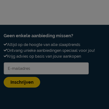
Poten
Modelnaam poten
zuiger te zuigen met een
Materiaal poten
Kleur poten
Geen enkele aanbieding missen?
Goed om te weten
Altijd op de hoogte van alle slaaptrends
Ontvang unieke aanbiedingen speciaal voor jou!
Garantie
Krijg advies op basis van jouw aankopen
Montage
Onderhoud
Inschrijven
Leveranciersinformatie
Naam
Locatie
Emailadres