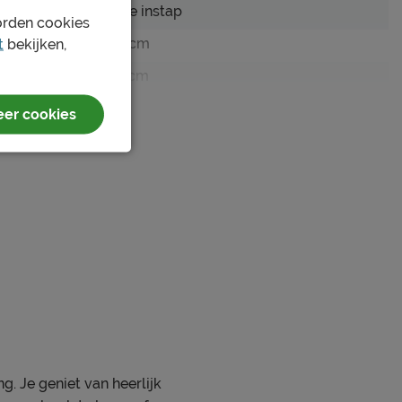
Hoge instap
orden cookies
t
bekijken,
160 cm
210 cm
es
163 x 216 cm
er cookies
91 cm
163 cm
6 cm
20 cm
adore groen
Adore
stof
g. Je geniet van heerlijk
Elektrisch verstelbaar