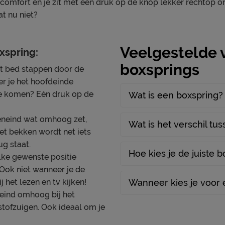
comfort én je zit met één druk op de knop lekker rechtop o
aat. Daarnaast veert dit
at nu niet?
Materiaal
altijd in de beste houding
Afdeklaag dikte
Veelgestelde v
xspring:
Aantal slagen per veer
boxsprings
it bed stappen door de
! Het zorgt ervoor dat jouw
Aantal veren per m2 (circa
r je het hoofdeinde
binnenkant bestaat uit
Matras(sen)
te komen? Eén druk op de
Wat is een boxspring?
 en ondersteunen dus
met je lichaam mee.
Modelnaam matras
eneind wat omhoog zet,
ras voelt ook nog eens erg
Wat is het verschil tu
Opbouw matraskern
 Het bekken wordt net iets
an een extra koel
g staat.
Type comfortlaag
schuimsoort. Hierdoor
Hoe kies je de juiste 
lke gewenste positie
n ventilatie en is dit matras
Aantal veren per m2 matr
. Ook niet wanneer je de
Aantal slagen veer matras
 het lezen en tv kijken!
Wanneer kies je voor 
neind omhoog bij het
Comfortzones
tofzuigen. Ook ideaal om je
Hardheid Matrassen