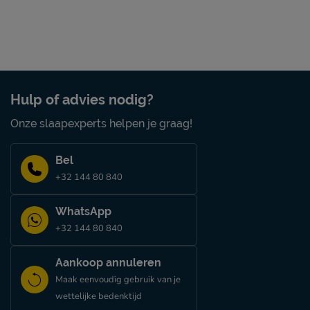
● Uitstekende vochtregulatie en ventilatie
Onderhoud
We adviseren je om de boxspring regelmatig met een stof
speciaal meubelmondstuk.
Hulp of advies nodig?
Onze slaapexperts helpen je graag!
Bel
+32 144 80 840
WhatsApp
+32 144 80 840
Aankoop annuleren
Maak eenvoudig gebruik van je
wettelijke bedenktijd