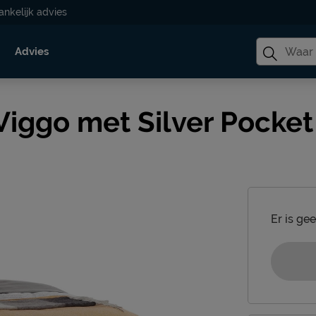
ankelijk advies
Advies
 Viggo met Silver Pocke
Er is ge