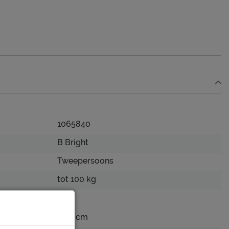
1065840
B Bright
Tweepersoons
tot 100 kg
66,5 cm