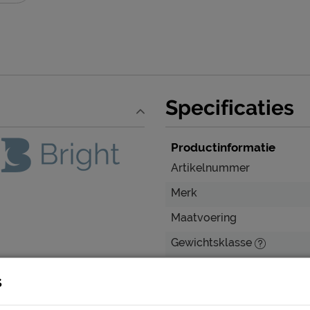
Specificaties
Productinformatie
Artikelnummer
Merk
Maatvoering
Gewichtsklasse
Afmetingen
s
Instaphoogte in cm
Pocket Deluxe Foam
haal je