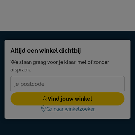
Viggo
metaal
zwart
Altijd een winkel dichtbij
3 jaar garantie volgens Beter Bed
We staan graag voor je klaar, met of zonder
voorwaarden
afspraak.
gratis gemonteerd
Stofzuigen met een meubelmondstuk
Vind jouw winkel
Ga naar winkelzoeker
Beter Bed B.V.
Postbus 716, 5400 AS, Uden, Nederland
info@beterbed.nl