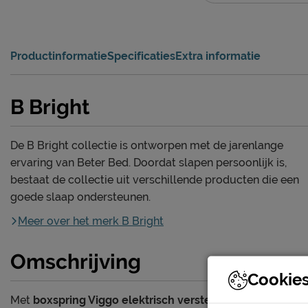
Productinformatie
Specificaties
Extra informatie
B Bright
De B Bright collectie is ontworpen met de jarenlange
ervaring van Beter Bed. Doordat slapen persoonlijk is,
bestaat de collectie uit verschillende producten die een
goede slaap ondersteunen.
Meer over het merk B Bright
Omschrijving
Cookie
Met
boxspring Viggo elektrisch verstelbaar met Silver 