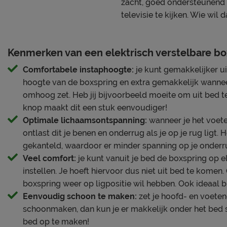
zacht, goed ondersteunend 
een koele toplaag, voor een extra zacht en koel slaapklim
televisie te kijken. Wie wil d
matras bij de schouders en heupen verder in, waardoor jij 
ligt tijdens het slapen.
Kenmerken van een elektrisch verstelbare bo
Extra koel slaapklimaat
Comfortabele instaphoogte:
je kunt gemakkelijker u
Op dit matras lig je in elke slaaphouding zeer aangenaam
hoogte van de boxspring en extra gemakkelijk wannee
wervelkolom in een natuurlijke positie blijft, doordat de 
omhoog zet. Heb jij bijvoorbeeld moeite om uit bed 
pocketveren. Deze veren kunnen los van elkaar bewegen
knop maakt dit een stuk eenvoudiger!
precies waar jij het nodig hebt, ze bewegen als het ware 
Optimale lichaamsontspanning:
wanneer je het voet
Daardoor lig je niet alleen erg comfortabel, maar het mat
ontlast dit je benen en onderrug als je op je rug ligt.
flexibel en veerkrachtig aan. Met dit matras profiteer je v
gekanteld, waardoor er minder spanning op je onderru
slaapklimaat, doordat het is aangevuld met een koelere 
Veel comfort:
je kunt vanuit je bed de boxspring op e
profiteer je optimaal van een uitstekende vochtregulatie e
instellen. Je hoeft hiervoor dus niet uit bed te komen
ideaal voor als je het snel warm hebt in bed.
boxspring weer op ligpositie wil hebben. Ook ideaal bij
Eenvoudig schoon te maken:
zet je hoofd- en voete
Voordelen op een rijtje
schoonmaken, dan kun je er makkelijk onder het bed s
● Complete set met hoofdbord, box en matras
bed op te maken!
● Perfecte ondersteuning en koel slaapklimaat